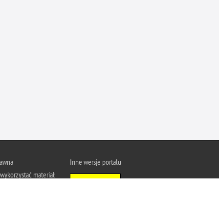
Ofiarni i odważni
Opinia publiczna
Oszustwa
Pedofilia, pornografia dziecięca
Piractwo przemysłowe
Podrabianie znaków towarowych
Pogryzienia przez psy
Polemiki i sprostowania
Policja inaczej
Policjant z pasją
rawna
Inne wersje portalu
Porwania
wykorzystać materiał
Wersja tekstowa
Pożary i podpalenia
u Policja.pl.
Pranie brudnych pieniędzy
About Polish Police
j się z zasadami
a prywatności
Prawa człowieka