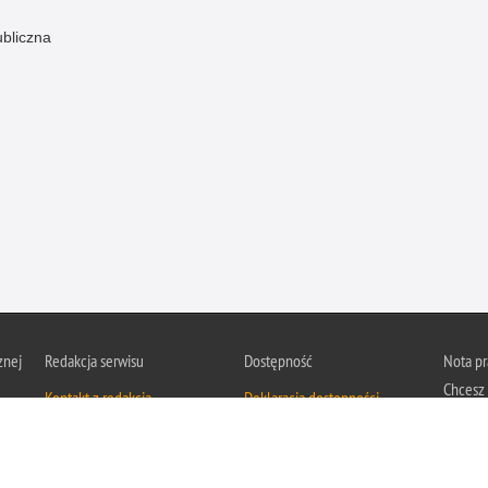
ubliczna
znej
Redakcja serwisu
Dostępność
Nota p
Chcesz 
Kontakt z redakcją
Deklaracja dostępności
z serwis
Zapozna
Polityk