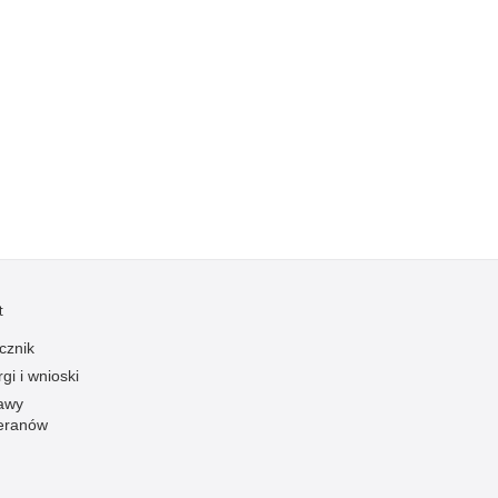
Kradzieże z włamaniem
Kultura
Logistyka, wyposażenie
Materiały wybuchowe
Nagrodzeni policjanci
Napady na banki
Napady na taksówkarzy
Napady na tiry
Nielegalny handel farmaceutykami
t
Nietrzeźwi kierujący
cznik
Nietrzeźwi opiekunowie
gi i wnioski
Nietrzeźwi pracownicy
awy
eranów
Niszczenie mienia
Nowoczesne technologie w pracy Policji
Odpowiedzialność majątkowa Policji