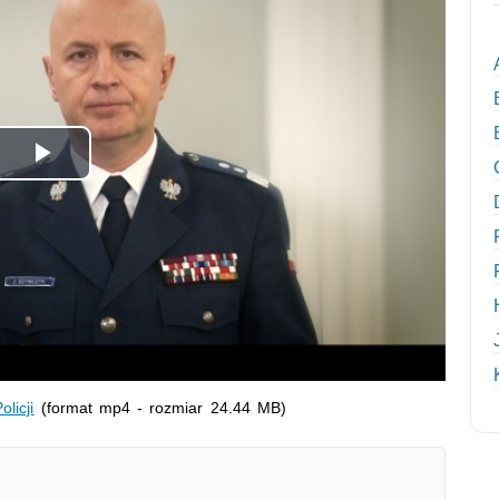
Odtwórz
wideo
licji
(format mp4 - rozmiar 24.44 MB)