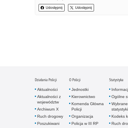
Udostępnij
Udostępnij
Działania Policji
O Policji
Statystyka
Aktualności
Jednostki
Informac
Aktualności z
Kierownictwo
Ogólne st
województw
Komenda Główna
Wybrane
Archiwum X
Policji
statystyki
Ruch drogowy
Organizacja
Kodeks k
Poszukiwani
Policja w III RP
Ruch dr