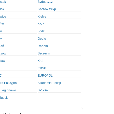
ystok
Bydgoszcz
ńsk
Gorzów Wlkp.
wice
Kielce
ków
KSP
in
Łódź
tyn
Opole
nań
Radom
szów
Szczecin
cław
Kraj
CBŚP
C
EUROPOL
ta Policyjna
Akademia Policji
 Legionowo
SP Piła
łupsk