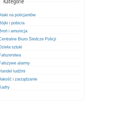
Kategorie
Ataki na policjantów
Bójki i pobicia
Broń i amunicja
Centralne Biuro Śledcze Policji
Dzieła sztuki
Fałszerstwa
Fałszywe alarmy
Handel ludźmi
Jakość i zarządzanie
Kadry
Kobiety w Policji
Korupcja
Kradzież