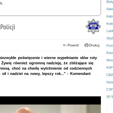
Biał
m.
Gda
Kato
Kra
olicji
Lubl
Olsz
Powrót
Drukuj
Poz
Rze
niezwykłe poświęcenie i wierne wypełnianie słów roty
Wro
Żywię również ogromną nadzieję, że zbliżające się
KGP
yniosą, choć na chwilę wytchnienie od codziennych
sił i nadziei na nowy, lepszy rok..." - Komendant
CBZ
k
Gaze
CSP
SP S