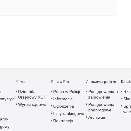
Prawo
Praca w Policji
Zamówienia publiczne
Kontak
je
Dziennik
Praca w Policji
Postępowania o
Rze
Urzędowy KGP
zamówienia
atystyki
Informacje
Skar
Wyroki sądowe
Postępowania
Ogłoszenia
Spr
podprogowe
wet
Listy rankingowe
Archiwum
arny
Rekrutacja
ogowy