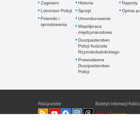
Zaginieni
Historia
Raporty
Lotnictwo Policji
Sprzęt
Opinia p
Polemiki i
Umundurowanie
sprostowania
Współpraca
międzynarodowa
Duszpasterstwo
Policji Kościoła
Rzymskokatolickiego
Prawosławne
Duszpasterstwo
Policji
Policja
online
Biuletyn Informacji Public
BIP KGP