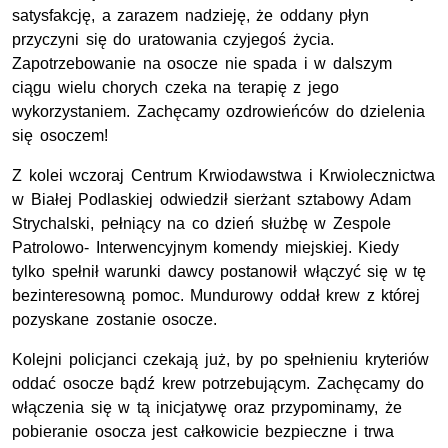
satysfakcję, a zarazem nadzieję, że oddany płyn
przyczyni się do uratowania czyjegoś życia.
Zapotrzebowanie na osocze nie spada i w dalszym
ciągu wielu chorych czeka na terapię z jego
wykorzystaniem. Zachęcamy ozdrowieńców do dzielenia
się osoczem!
Z kolei wczoraj Centrum Krwiodawstwa i Krwiolecznictwa
w Białej Podlaskiej odwiedził sierżant sztabowy Adam
Strychalski, pełniący na co dzień służbę w Zespole
Patrolowo- Interwencyjnym komendy miejskiej. Kiedy
tylko spełnił warunki dawcy postanowił włączyć się w tę
bezinteresowną pomoc. Mundurowy oddał krew z której
pozyskane zostanie osocze.
Kolejni policjanci czekają już, by po spełnieniu kryteriów
oddać osocze bądź krew potrzebującym. Zachęcamy do
włączenia się w tą inicjatywę oraz przypominamy, że
pobieranie osocza jest całkowicie bezpieczne i trwa