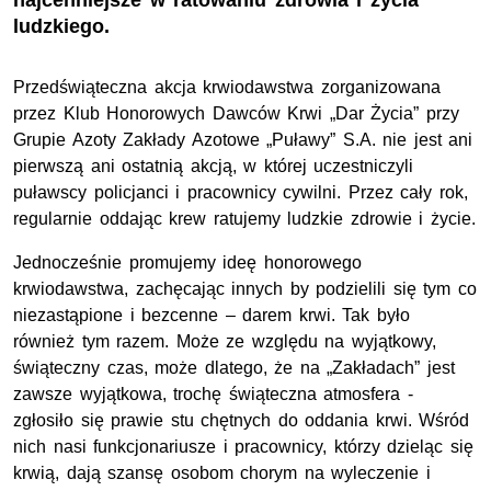
najcenniejsze w ratowaniu zdrowia i życia
ludzkiego.
Przedświąteczna akcja krwiodawstwa zorganizowana
przez Klub Honorowych Dawców Krwi „Dar Życia” przy
Grupie Azoty Zakłady Azotowe „Puławy” S.A. nie jest ani
pierwszą ani ostatnią akcją, w której uczestniczyli
puławscy policjanci i pracownicy cywilni. Przez cały rok,
regularnie oddając krew ratujemy ludzkie zdrowie i życie.
Jednocześnie promujemy ideę honorowego
krwiodawstwa, zachęcając innych by podzielili się tym co
niezastąpione i bezcenne – darem krwi. Tak było
również tym razem. Może ze względu na wyjątkowy,
świąteczny czas, może dlatego, że na „Zakładach” jest
zawsze wyjątkowa, trochę świąteczna atmosfera -
zgłosiło się prawie stu chętnych do oddania krwi. Wśród
nich nasi funkcjonariusze i pracownicy, którzy dzieląc się
krwią, dają szansę osobom chorym na wyleczenie i