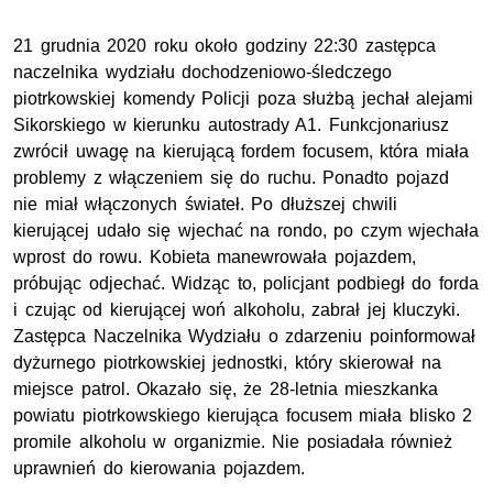
21 grudnia 2020 roku około godziny 22:30 zastępca
naczelnika wydziału dochodzeniowo-śledczego
piotrkowskiej komendy Policji poza służbą jechał alejami
Sikorskiego w kierunku autostrady A1. Funkcjonariusz
zwrócił uwagę na kierującą fordem focusem, która miała
problemy z włączeniem się do ruchu. Ponadto pojazd
nie miał włączonych świateł. Po dłuższej chwili
kierującej udało się wjechać na rondo, po czym wjechała
wprost do rowu. Kobieta manewrowała pojazdem,
próbując odjechać. Widząc to, policjant podbiegł do forda
i czując od kierującej woń alkoholu, zabrał jej kluczyki.
Zastępca Naczelnika Wydziału o zdarzeniu poinformował
dyżurnego piotrkowskiej jednostki, który skierował na
miejsce patrol. Okazało się, że 28-letnia mieszkanka
powiatu piotrkowskiego kierująca focusem miała blisko 2
promile alkoholu w organizmie. Nie posiadała również
uprawnień do kierowania pojazdem.