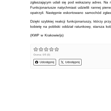
zgłaszającym udali się pod wskazany adres. Na m
Funkcjonariusze natychmiast udzielili rannej pie
opatrzyli. Następnie eskortowano samochód zgłasz
Dzięki szybkiej reakcji funkcjonariuszy, którzy p
kobietę na pobliski oddział ratunkowy, starsza k
(KWP w Krakowie/js)
Ocena: 0/5 (0)
Udostępnij
Udostępnij