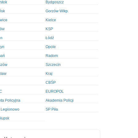
ystok
Bydgoszcz
ńsk
Gorzów Wlkp.
wice
Kielce
ków
KSP
in
Łódź
tyn
Opole
nań
Radom
szów
Szczecin
cław
Kraj
CBŚP
C
EUROPOL
ta Policyjna
Akademia Policji
 Legionowo
SP Piła
łupsk