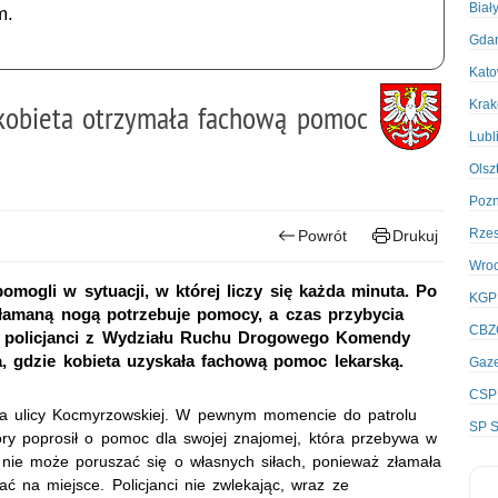
Biał
m.
Gda
Kato
Kra
a kobieta otrzymała fachową pomoc
Lubl
Olsz
Poz
Rze
Powrót
Drukuj
Wro
pomogli w sytuacji, w której liczy się każda minuta. Po
KGP
 złamaną nogą potrzebuje pomocy, a czas przybycia
CBZ
, policjanci z Wydziału Ruchu Drogowego Komendy
ala, gdzie kobieta uzyskała fachową pomoc lekarską.
Gaze
CSP
. na ulicy Kocmyrzowskiej. W pewnym momencie do patrolu
SP S
y poprosił o pomoc dla swojej znajomej, która przebywa w
e nie może poruszać się o własnych siłach, ponieważ złamała
ać na miejsce. Policjanci nie zwlekając, wraz ze