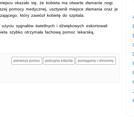
iejscu okazało się, że kobieta ma otwarte złamanie nogi.
rwszej pomocy medycznej, usztywnili miejsce złamania oraz je
ającego, który zawiózł kobietę do szpitala.
rzy użyciu sygnałów świetlnych i dźwiękowych eskortowali
obieta szybko otrzymała fachową pomoc lekarską.
pierwsza pomoc
policyjna eskorta
pomagamy i chronimy