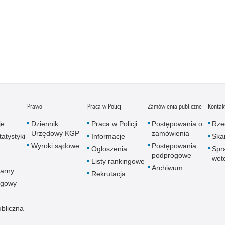
Prawo
Praca w Policji
Zamówienia publiczne
Kontak
je
Dziennik
Praca w Policji
Postępowania o
Rze
Urzędowy KGP
zamówienia
atystyki
Informacje
Skar
Wyroki sądowe
Postępowania
Ogłoszenia
Spr
podprogowe
wet
Listy rankingowe
Archiwum
arny
Rekrutacja
ogowy
ubliczna