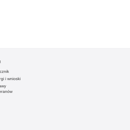
Kradzieże z włamaniem
Kultura
Logistyka, wyposażenie
Materiały wybuchowe
Nagrodzeni policjanci
Napady na banki
Napady na taksówkarzy
t
Napady na tiry
cznik
Nielegalny handel farmaceutykami
gi i wnioski
Nietrzeźwi kierujący
awy
eranów
Nietrzeźwi opiekunowie
Nietrzeźwi pracownicy
Niszczenie mienia
Nowoczesne technologie w pracy Policji
Odpowiedzialność majątkowa Policji