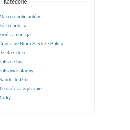
Kategorie
Ataki na policjantów
Bójki i pobicia
Broń i amunicja
Centralne Biuro Śledcze Policji
Dzieła sztuki
Fałszerstwa
Fałszywe alarmy
Handel ludźmi
Jakość i zarządzanie
Kadry
Kobiety w Policji
Korupcja
Kradzież