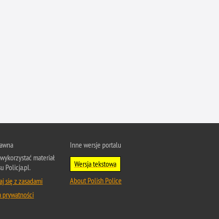
Przestępczość narkotykowa
Przestępczość nieletnich
Przestępczość paliwowa
Przestępczość przeciwko porządkowi
publicznemu
Przestępczość przeciwko prawom
autorskim
Przestępczość przeciwko środowisku
Przestępczość przeciwko zwierzętom
Przestępczość przeciwko życiu
Przestępczość samochodowa
rawna
Inne wersje portalu
Przestępczość seksualna
wykorzystać materiał
Wersja tekstowa
u Policja.pl.
Przestępczość ubezpieczeniowa
About Polish Police
j się z zasadami
Przewinienia w Policji
a prywatności
Pseudokibice
Rozboje