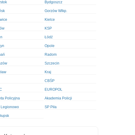
ystok
Bydgoszcz
ńsk
Gorzów Wlkp.
wice
Kielce
ków
KSP
in
Łódź
tyn
Opole
nań
Radom
szów
Szczecin
cław
Kraj
CBŚP
C
EUROPOL
ta Policyjna
Akademia Policji
 Legionowo
SP Piła
łupsk