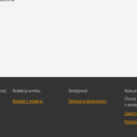
znej
Redakcja serwisu
Dostępność
Nota p
Chcesz 
Kontakt z redakcją
Deklaracja dostępności
z serwis
Zapozna
Polityk