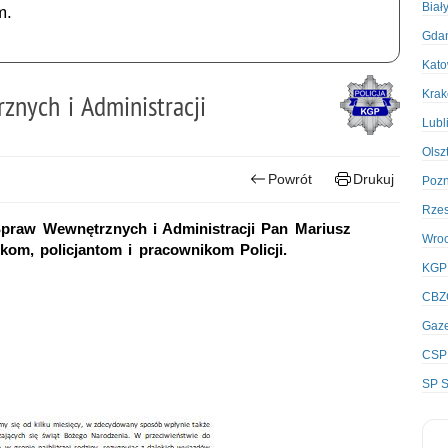
Biał
m.
Gda
Kato
Kra
znych i Administracji
Lubl
Olsz
Powrót
Drukuj
Poz
Rze
Spraw Wewnętrznych i Administracji Pan Mariusz
Wro
kom, policjantom i pracownikom Policji.
KGP
CBZ
Gaze
CSP
SP S