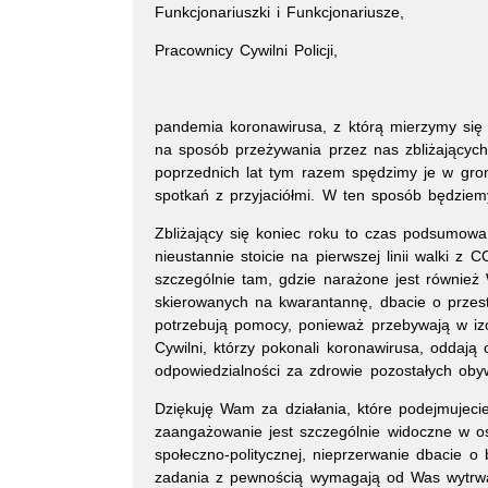
Funkcjonariuszki i Funkcjonariusze,
Pracownicy Cywilni Policji,
pandemia koronawirusa, z którą mierzymy się
na sposób przeżywania przez nas zbliżającyc
poprzednich lat tym razem spędzimy je w groni
spotkań z przyjaciółmi. W ten sposób będziemy
Zbliżający się koniec roku to czas podsumow
nieustannie stoicie na pierwszej linii walki 
szczególnie tam, gdzie narażone jest również
skierowanych na kwarantannę, dbacie o przest
potrzebują pomocy, ponieważ przebywają w izol
Cywilni, którzy pokonali koronawirusa, oddaj
odpowiedzialności za zdrowie pozostałych obyw
Dziękuję Wam za działania, które podejmujeci
zaangażowanie jest szczególnie widoczne w os
społeczno-politycznej, nieprzerwanie dbacie o
zadania z pewnością wymagają od Was wytrwałoś