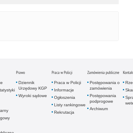
Prawo
Praca w Policji
Zamówienia publiczne
Kontak
je
Dziennik
Praca w Policji
Postępowania o
Rze
Urzędowy KGP
zamówienia
atystyki
Informacje
Skar
Wyroki sądowe
Postępowania
Ogłoszenia
Spr
podprogowe
wet
Listy rankingowe
Archiwum
arny
Rekrutacja
ogowy
ubliczna