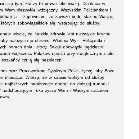
cie się tym, którzy to prawo lekceważą. Działacie w
tem Wam niezwykle wdzięczny. Wszystkim Policjantkom i
 poparcia – zapewniam, że zawsze będę stał po Waszej
których zobowiązaliście się, wstępując do służby.
ale wiecie, że ludzkie zdrowie jest niezwykle kruche.
 aby należycie je chronić. Właśnie Wy – Policjantki i
nych porach dnia i nocy. Swoje obowiązki będziecie
wana większość Polaków spędzi przy świątecznym stole.
eszkańcy czują się bezpieczni.
zom oraz Pracownikom Cywilnym Policji życzę, aby Boże
ce miesiące. Wierzę, że w czasie wolnym od służby
 najbliższych nabierzecie energii do dalszej trudnej i
 W nadchodzącym roku życzę Wam i Waszym rodzinom
owia.