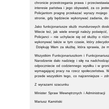
chronicie przestrzegania prawa i przeciwstawia
interesie państwa i jego obywateli, za co jes
Policjantom pragnę przekazać wyrazy mojego
stronie, gdy będziecie wykonywać zadania, do 
Jako funkcjonariusze służb mundurowych doskon
Wiecie też, jak wiele energii należy poświęcić,
Policjanci – nie uchylacie się od służby o róż
wykonywać także w tym czasie, który zdecydo
Dziękuję Wam za służbę, która sprawia, że mi
Wszystkim Funkcjonariuszkom i Funkcjonarius
Narodzenie dało nadzieję i siłę na nadchodzą
odpoczniecie od codziennego wysiłku i w gronie
wymagającej pracy na rzecz społeczeństwa.
przede wszystkim tego, co najcenniejsze – zdr
Z wyrazami szacunku
Minister Spraw Wewnętrznych i Administracji
Mariusz Kamiński