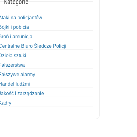
Kategorie
Ataki na policjantów
Bójki i pobicia
Broń i amunicja
Centralne Biuro Śledcze Policji
Dzieła sztuki
Fałszerstwa
Fałszywe alarmy
Handel ludźmi
Jakość i zarządzanie
Kadry
Kobiety w Policji
Korupcja
Kradzież