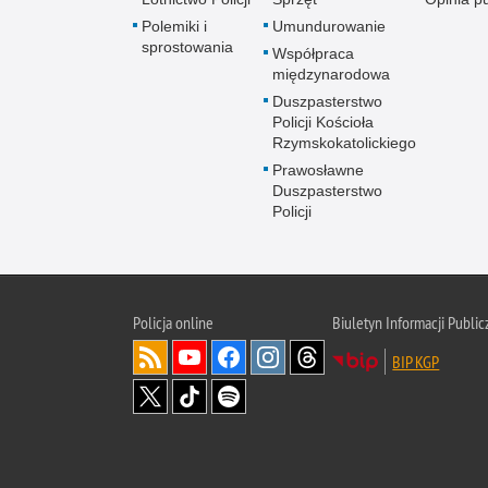
Polemiki i
Umundurowanie
sprostowania
Współpraca
międzynarodowa
Duszpasterstwo
Policji Kościoła
Rzymskokatolickiego
Prawosławne
Duszpasterstwo
Policji
Policja
online
Biuletyn Informacji Public
BIP KGP