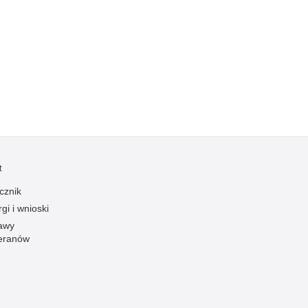
Profanacje, zbeszczeszczania
Profilaktyka
Przemoc domowa
Przemoc w szkole
Przemyt
Przestępczość alkoholowa
Przestępczość bankowa i kredytowa
Przestępczość cudzoziemców
t
Przestępczość farmaceutyczna
cznik
Przestępczość gospodarcza
gi i wnioski
Przestępczość internetowa
awy
eranów
Przestępczość komputerowa
Przestępczość kryminalna
Przestępczość międzynarodowa