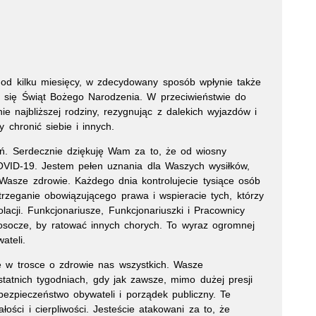
 od kilku miesięcy, w zdecydowany sposób wpłynie także
h się Świąt Bożego Narodzenia. W przeciwieństwie do
e najbliższej rodziny, rezygnując z dalekich wyjazdów i
 chronić siebie i innych.
ań. Serdecznie dziękuję Wam za to, że od wiosny
z COVID-19. Jestem pełen uznania dla Waszych wysiłków,
 Wasze zdrowie. Każdego dnia kontrolujecie tysiące osób
rzeganie obowiązującego prawa i wspieracie tych, którzy
acji. Funkcjonariusze, Funkcjonariuszki i Pracownicy
ą osocze, by ratować innych chorych. To wyraz ogromnej
ateli.
e w trosce o zdrowie nas wszystkich. Wasze
tatnich tygodniach, gdy jak zawsze, mimo dużej presji
 bezpieczeństwo obywateli i porządek publiczny. Te
ci i cierpliwości. Jesteście atakowani za to, że