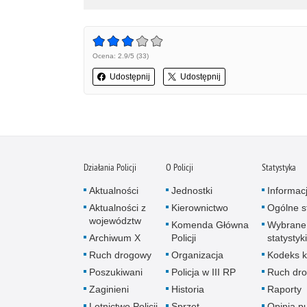
Ocena: 2.9/5 (33)
Udostępnij
Udostępnij
Działania Policji
O Policji
Statystyka
Aktualności
Jednostki
Informac
Aktualności z
Kierownictwo
Ogólne st
województw
Komenda Główna
Wybrane
Archiwum X
Policji
statystyki
Ruch drogowy
Organizacja
Kodeks k
Poszukiwani
Policja w III RP
Ruch dr
Zaginieni
Historia
Raporty
Lotnictwo Policji
Sprzęt
Opinia p