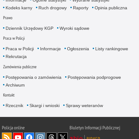
Informacje
Ogólne statystyki
Wybrane statystyki
Kodeks karny
Ruch drogowy
Raporty
Opinia publiczna
Prawo
Dziennik Urzędowy KGP
Wyroki sądowe
Praca w Policji
Praca w Policji
Informacje
Ogłoszenia
Listy rankingowe
Rekrutacja
Zamówienia publiczne
Postępowania o zamówienia
Postępowania podprogowe
Archiwum
Kontakt
Rzecznik
Skargi i wnioski
Sprawy weteranów
Policja
online
Biuletyn Informacji Publicznej
BIP KGP