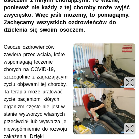
osoczem z innymi chorującymi. To ważne,
ponieważ nie każdy z tej choroby może wyjść
zwycięsko. Więc jeśli możemy, to pomagajmy.
Zachęcamy wszystkich ozdrowieńców do
dzielenia się swoim osoczem.
Osocze ozdrowieńców
zawiera przeciwciała, które
wspomagają leczenie
chorych na COVID-19,
szczególnie z zagrażającymi
życiu objawami tej choroby.
Ta terapia może uratować
życie pacjentom, których
organizm często nie jest w
stanie wytworzyć własnych
przeciwciał lub wytwarza je
niewspółmiernie do rozwoju
zakażenia. Dzięki