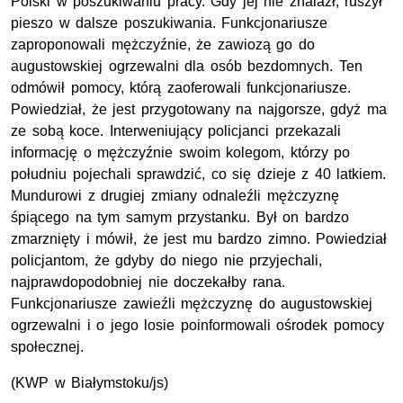
Polski w poszukiwaniu pracy. Gdy jej nie znalazł, ruszył
pieszo w dalsze poszukiwania. Funkcjonariusze
zaproponowali mężczyźnie, że zawiozą go do
augustowskiej ogrzewalni dla osób bezdomnych. Ten
odmówił pomocy, którą zaoferowali funkcjonariusze.
Powiedział, że jest przygotowany na najgorsze, gdyż ma
ze sobą koce. Interweniujący policjanci przekazali
informację o mężczyźnie swoim kolegom, którzy po
południu pojechali sprawdzić, co się dzieje z 40 latkiem.
Mundurowi z drugiej zmiany odnaleźli mężczyznę
śpiącego na tym samym przystanku. Był on bardzo
zmarznięty i mówił, że jest mu bardzo zimno. Powiedział
policjantom, że gdyby do niego nie przyjechali,
najprawdopodobniej nie doczekałby rana.
Funkcjonariusze zawieźli mężczyznę do augustowskiej
ogrzewalni i o jego losie poinformowali ośrodek pomocy
społecznej.
(KWP w Białymstoku/js)