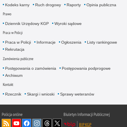
Kodeks karny
Ruch drogowy
Raporty
Opinia publiczna
Prawo
Dziennik Urzędowy KGP
Wyroki sądowe
Praca w Policji
Praca w Policji
Informacje
Ogłoszenia
Listy rankingowe
Rekrutacja
Zamówienia publiczne
Postępowania o zamówienia
Postępowania podprogowe
Archiwum
Kontakt
Rzecznik
Skargi i wnioski
Sprawy weteranów
Policja
online
Biuletyn Informacji Publicznej
BIP KGP