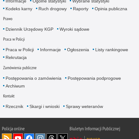
Informacje
Ogólne statystyki
Wybrane statystyki
Kodeks karny
Ruch drogowy
Raporty
Opinia publiczna
Prawo
Dziennik Urzędowy KGP
Wyroki sądowe
Praca w Policji
Praca w Policji
Informacje
Ogłoszenia
Listy rankingowe
Rekrutacja
Zamówienia publiczne
Postępowania o zamówienia
Postępowania podprogowe
Archiwum
Kontakt
Rzecznik
Skargi i wnioski
Sprawy weteranów
Policja
online
Biuletyn Informacji Publicznej