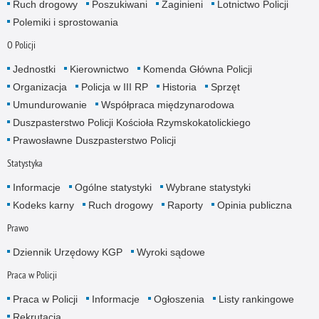
Ruch drogowy
Poszukiwani
Zaginieni
Lotnictwo Policji
Polemiki i sprostowania
O Policji
Jednostki
Kierownictwo
Komenda Główna Policji
Organizacja
Policja w III RP
Historia
Sprzęt
Umundurowanie
Współpraca międzynarodowa
Duszpasterstwo Policji Kościoła Rzymskokatolickiego
Prawosławne Duszpasterstwo Policji
Statystyka
Informacje
Ogólne statystyki
Wybrane statystyki
Kodeks karny
Ruch drogowy
Raporty
Opinia publiczna
Prawo
Dziennik Urzędowy KGP
Wyroki sądowe
Praca w Policji
Praca w Policji
Informacje
Ogłoszenia
Listy rankingowe
Rekrutacja