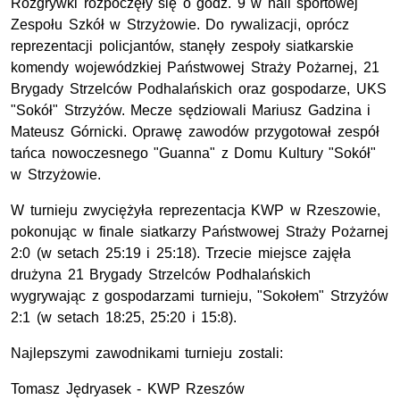
Rozgrywki rozpoczęły się o godz. 9 w hali sportowej
Zespołu Szkół w Strzyżowie. Do rywalizacji, oprócz
reprezentacji policjantów, stanęły zespoły siatkarskie
komendy wojewódzkiej Państwowej Straży Pożarnej, 21
Brygady Strzelców Podhalańskich oraz gospodarze, UKS
"Sokół" Strzyżów. Mecze sędziowali Mariusz Gadzina i
Mateusz Górnicki. Oprawę zawodów przygotował zespół
tańca nowoczesnego "Guanna" z Domu Kultury "Sokół"
w Strzyżowie.
W turnieju zwyciężyła reprezentacja KWP w Rzeszowie,
pokonując w finale siatkarzy Państwowej Straży Pożarnej
2:0 (w setach 25:19 i 25:18). Trzecie miejsce zajęła
drużyna 21 Brygady Strzelców Podhalańskich
wygrywając z gospodarzami turnieju, "Sokołem" Strzyżów
2:1 (w setach 18:25, 25:20 i 15:8).
Najlepszymi zawodnikami turnieju zostali:
Tomasz Jędryasek - KWP Rzeszów