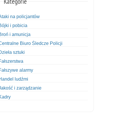
Kategorie
Ataki na policjantów
Bójki i pobicia
Broń i amunicja
Centralne Biuro Śledcze Policji
Dzieła sztuki
Fałszerstwa
Fałszywe alarmy
Handel ludźmi
Jakość i zarządzanie
Kadry
Kobiety w Policji
Korupcja
Kradzież