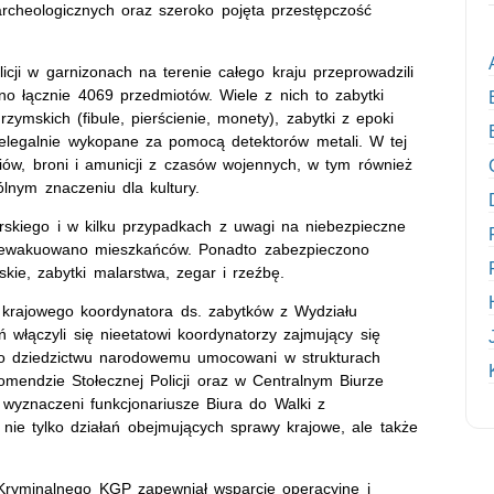
archeologicznych oraz szeroko pojęta przestępczość
licji w garnizonach na terenie całego kraju przeprowadzili
no łącznie 4069 przedmiotów. Wiele z nich to zabytki
ymskich (fibule, pierścienie, monety), zabytki z epoki
ielegalnie wykopane za pomocą detektorów metali. W tej
ariów, broni i amunicji z czasów wojennych, w tym również
lnym znaczeniu dla kultury.
perskiego i w kilku przypadkach z uwagi na niebezpieczne
 ewakuowano mieszkańców. Ponadto zabezpieczono
kie, zabytki malarstwa, zegar i rzeźbę.
krajowego koordynatora ds. zabytków z Wydziału
włączyli się nieetatowi koordynatorzy zajmujący się
ko dziedzictwu narodowemu umocowani w strukturach
mendzie Stołecznej Policji oraz w Centralnym Biurze
i wyznaczeni funkcjonariusze Biura do Walki z
nie tylko działań obejmujących sprawy krajowe, ale także
 Kryminalnego KGP zapewniał wsparcie operacyjne i