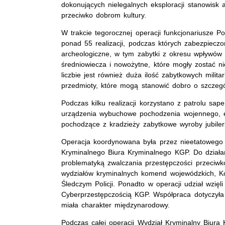
dokonujących nielegalnych eksploracji stanowisk 
przeciwko dobrom kultury.
W trakcie tegorocznej operacji funkcjonariusze Po
ponad 55 realizacji, podczas których zabezpieczo
archeologiczne, w tym zabytki z okresu wpływów rz
średniowiecza i nowożytne, które mogły zostać n
liczbie jest również duża ilość zabytkowych milit
przedmioty, które mogą stanowić dobro o szczegó
Podczas kilku realizacji korzystano z patrolu sa
urządzenia wybuchowe pochodzenia wojennego,
pochodzące z kradzieży zabytkowe wyroby jubilers
Operacja koordynowana była przez nieetatowego 
Kryminalnego Biura Kryminalnego KGP. Do działań 
problematyką zwalczania przestępczości przeciw
wydziałów kryminalnych komend wojewódzkich, Ko
Śledczym Policji. Ponadto w operacji udział wzięl
Cyberprzestępczością KGP. Współpraca dotyczyła 
miała charakter międzynarodowy.
Podczas całej operacji Wydział Kryminalny Biura