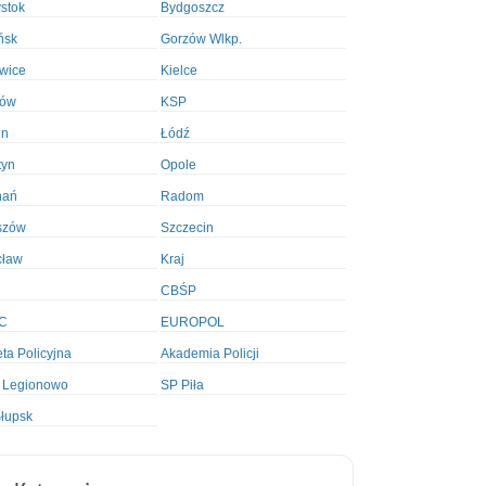
ystok
Bydgoszcz
ńsk
Gorzów Wlkp.
wice
Kielce
ków
KSP
in
Łódź
tyn
Opole
nań
Radom
szów
Szczecin
cław
Kraj
CBŚP
C
EUROPOL
ta Policyjna
Akademia Policji
 Legionowo
SP Piła
łupsk