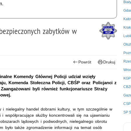
Biał
m.
Gda
Kato
Kra
abezpieczonych zabytków w
Lubl
Olsz
Poz
Rze
Powrót
Drukuj
Wro
nalne Komendy Głównej Policji udział wzięły
KGP
ju, Komenda Stołeczna Policji, CBŚP oraz Policjanci z
CBZ
 Zaangażowani byli również funkcjonariusze Straży
bowej.
Gaze
CSP
 i nielegalny handel dobrami kultury, w tym szczególnie w
SP S
ci i współpracujące służby koncentrowali się na ujawnianiu
 obszarach lądowych i podwodnych, nielegalnego obrotu
lem było także zgromadzenie informacji na temat osób