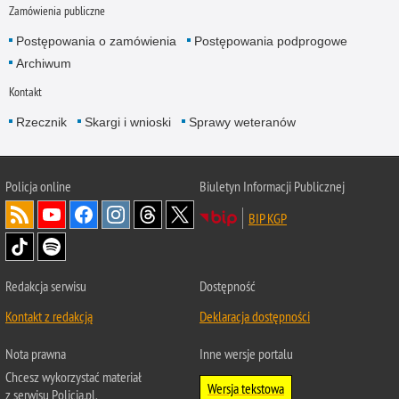
Zamówienia publiczne
Postępowania o zamówienia
Postępowania podprogowe
Archiwum
Kontakt
Rzecznik
Skargi i wnioski
Sprawy weteranów
Policja
online
Biuletyn Informacji Publicznej
BIP KGP
Redakcja serwisu
Dostępność
Kontakt z redakcją
Deklaracja dostępności
Nota prawna
Inne wersje portalu
Chcesz wykorzystać materiał
Wersja tekstowa
z serwisu Policja.pl.