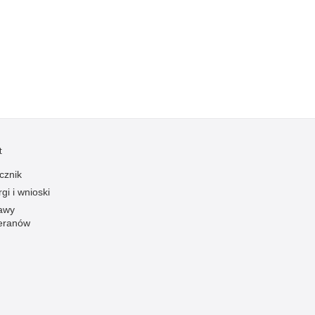
Ofiarni i odważni
Opinia publiczna
Oszustwa
Pedofilia, pornografia dziecięca
Piractwo przemysłowe
Podrabianie znaków towarowych
t
Pogryzienia przez psy
Polemiki i sprostowania
cznik
gi i wnioski
Policja inaczej
awy
Policjant z pasją
eranów
Porwania
Pożary i podpalenia
Pranie brudnych pieniędzy
Prawa człowieka