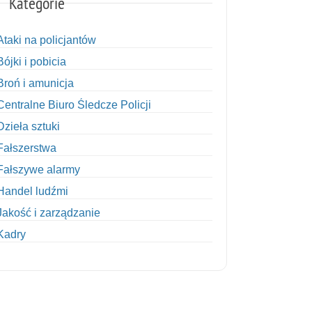
Kategorie
Ataki na policjantów
Bójki i pobicia
Broń i amunicja
Centralne Biuro Śledcze Policji
Dzieła sztuki
Fałszerstwa
Fałszywe alarmy
Handel ludźmi
Jakość i zarządzanie
Kadry
Kobiety w Policji
Korupcja
Kradzież