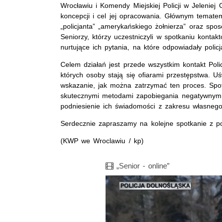
Wrocławiu i Komendy Miejskiej Policji w Jeleniej 
koncepcji i cel jej opracowania. Głównym temat
„policjanta” „amerykańskiego żołnierza” oraz spos
Seniorzy, którzy uczestniczyli w spotkaniu kontak
nurtujące ich pytania, na które odpowiadały polic
Celem działań jest przede wszystkim kontakt Polic
których osoby stają się ofiarami przestępstwa. U
wskazanie, jak można zatrzymać ten proces. Spo
skutecznymi metodami zapobiegania negatywnym z
podniesienie ich świadomości z zakresu własneg
Serdecznie zapraszamy na kolejne spotkanie z po
(KWP we Wroclawiu / kp)
Film
„Senior - online”