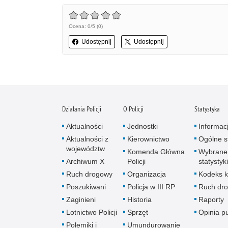
Ocena: 0/5 (0)
Udostępnij
Udostępnij
Działania Policji
O Policji
Statystyka
Aktualności
Jednostki
Informac
Aktualności z
Kierownictwo
Ogólne st
województw
Komenda Główna
Wybrane
Archiwum X
Policji
statystyki
Ruch drogowy
Organizacja
Kodeks k
Poszukiwani
Policja w III RP
Ruch dr
Zaginieni
Historia
Raporty
Lotnictwo Policji
Sprzęt
Opinia p
Polemiki i
Umundurowanie