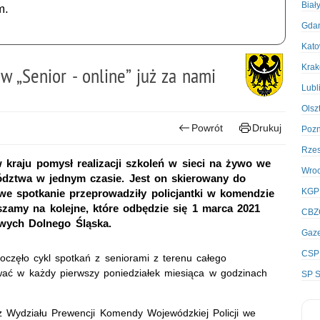
Biał
m.
Gda
Kato
Kra
w „Senior - online” już za nami
Lubl
Olsz
Powrót
Drukuj
Poz
Rze
raju pomysł realizacji szkoleń w sieci na żywo we
Wro
dztwa w jednym czasie. Jest on skierowany do
KGP
owe spotkanie przeprowadziły policjantki w komendzie
aszamy na kolejne, które odbędzie się 1 marca 2021
CBZ
owych Dolnego Śląska.
Gaze
CSP
poczęło cykl spotkań z seniorami z terenu całego
ać w każdy pierwszy poniedziałek miesiąca w godzinach
SP S
 z Wydziału Prewencji Komendy Wojewódzkiej Policji we