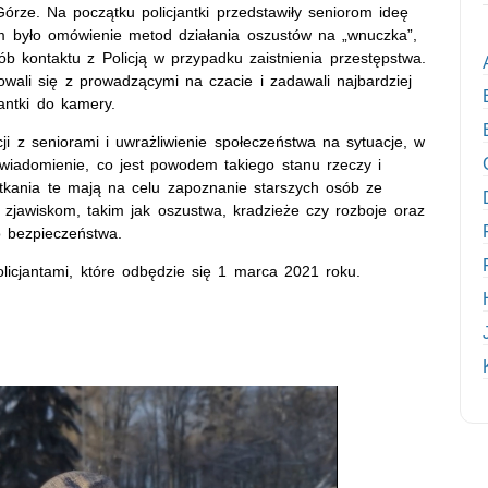
Górze. Na początku policjantki przedstawiły seniorom ideę
em było omówienie metod działania oszustów na „wnuczka”,
ób kontaktu z Policją w przypadku zaistnienia przestępstwa.
towali się z prowadzącymi na czacie i zadawali najbardziej
jantki do kamery.
ji z seniorami i uwrażliwienie społeczeństwa na sytuacje, w
świadomienie, co jest powodem takiego stanu rzeczy i
tkania te mają na celu zapoznanie starszych osób ze
jawiskom, takim jak oszustwa, kradzieże czy rozboje oraz
o bezpieczeństwa.
licjantami, które odbędzie się 1 marca 2021 roku.