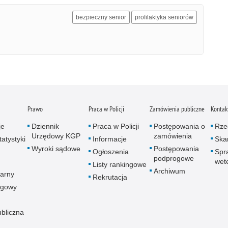
bezpieczny senior
profilaktyka seniorów
Prawo
Praca w Policji
Zamówienia publiczne
Kontak
je
Dziennik
Praca w Policji
Postępowania o
Rze
Urzędowy KGP
zamówienia
atystyki
Informacje
Skar
Wyroki sądowe
Postępowania
Ogłoszenia
Spr
podprogowe
wet
Listy rankingowe
Archiwum
arny
Rekrutacja
ogowy
ubliczna