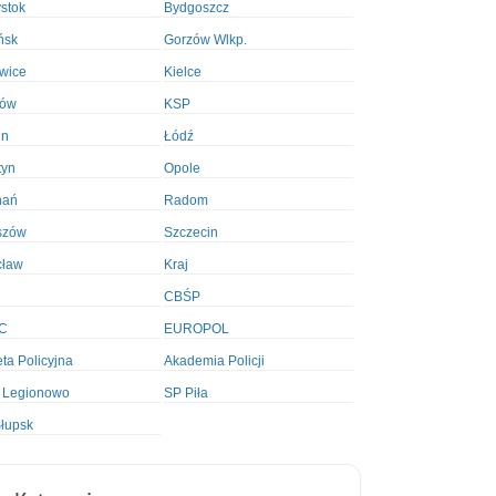
ystok
Bydgoszcz
ńsk
Gorzów Wlkp.
wice
Kielce
ków
KSP
in
Łódź
tyn
Opole
nań
Radom
szów
Szczecin
cław
Kraj
CBŚP
C
EUROPOL
ta Policyjna
Akademia Policji
 Legionowo
SP Piła
łupsk