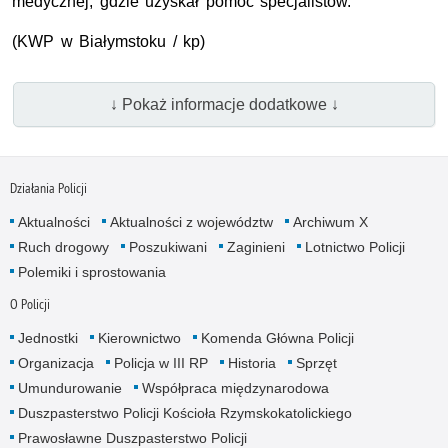
medycznej, gdzie uzyskał pomoc specjalistów.
(KWP w Białymstoku / kp)
↓ Pokaż informacje dodatkowe ↓
Działania Policji
Aktualności
Aktualności z województw
Archiwum X
Ruch drogowy
Poszukiwani
Zaginieni
Lotnictwo Policji
Polemiki i sprostowania
O Policji
Jednostki
Kierownictwo
Komenda Główna Policji
Organizacja
Policja w III RP
Historia
Sprzęt
Umundurowanie
Współpraca międzynarodowa
Duszpasterstwo Policji Kościoła Rzymskokatolickiego
Prawosławne Duszpasterstwo Policji