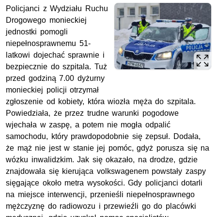
Policjanci z Wydziału Ruchu
Drogowego monieckiej
jednostki pomogli
niepełnosprawnemu 51-
latkowi dojechać sprawnie i
bezpiecznie do szpitala. Tuż
przed godziną 7.00 dyżurny
monieckiej policji otrzymał
zgłoszenie od kobiety, która wiozła męża do szpitala.
Powiedziała, że przez trudne warunki pogodowe
wjechała w zaspę, a potem nie mogła odpalić
samochodu, który prawdopodobnie się zepsuł. Dodała,
że mąż nie jest w stanie jej pomóc, gdyż porusza się na
wózku inwalidzkim. Jak się okazało, na drodze, gdzie
znajdowała się kierująca volkswagenem powstały zaspy
sięgające około metra wysokości. Gdy policjanci dotarli
na miejsce interwencji, przenieśli niepełnosprawnego
mężczyznę do radiowozu i przewieźli go do placówki