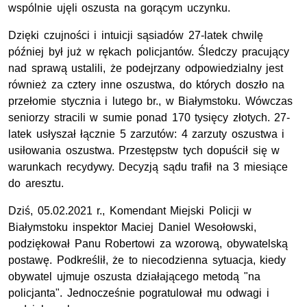
wspólnie ujęli oszusta na gorącym uczynku.
Dzięki czujności i intuicji sąsiadów 27-latek chwilę
później był już w rękach policjantów. Śledczy pracujący
nad sprawą ustalili, że podejrzany odpowiedzialny jest
również za cztery inne oszustwa, do których doszło na
przełomie stycznia i lutego br., w Białymstoku. Wówczas
seniorzy stracili w sumie ponad 170 tysięcy złotych. 27-
latek usłyszał łącznie 5 zarzutów: 4 zarzuty oszustwa i
usiłowania oszustwa. Przestępstw tych dopuścił się w
warunkach recydywy. Decyzją sądu trafił na 3 miesiące
do aresztu.
Dziś, 05.02.2021 r., Komendant Miejski Policji w
Białymstoku inspektor Maciej Daniel Wesołowski,
podziękował Panu Robertowi za wzorową, obywatelską
postawę. Podkreślił, że to niecodzienna sytuacja, kiedy
obywatel ujmuje oszusta działającego metodą "na
policjanta". Jednocześnie pogratulował mu odwagi i