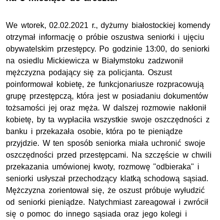
We wtorek, 02.02.2021 r., dyżurny białostockiej komendy
otrzymał informację o próbie oszustwa seniorki i ujęciu
obywatelskim przestępcy. Po godzinie 13:00, do seniorki
na osiedlu Mickiewicza w Białymstoku zadzwonił
mężczyzna podający się za policjanta. Oszust
poinformował kobietę, że funkcjonariusze rozpracowują
grupę przestępczą, która jest w posiadaniu dokumentów
tożsamości jej oraz męża. W dalszej rozmowie nakłonił
kobietę, by ta wypłaciła wszystkie swoje oszczędności z
banku i przekazała osobie, która po te pieniądze
przyjdzie. W ten sposób seniorka miała uchronić swoje
oszczędności przed przestępcami. Na szczęście w chwili
przekazania umówionej kwoty, rozmowę "odbieraka" i
seniorki usłyszał przechodzący klatką schodową sąsiad.
Mężczyzna zorientował się, że oszust próbuje wyłudzić
od seniorki pieniądze. Natychmiast zareagował i zwrócił
się o pomoc do innego sąsiada oraz jego kolegi i