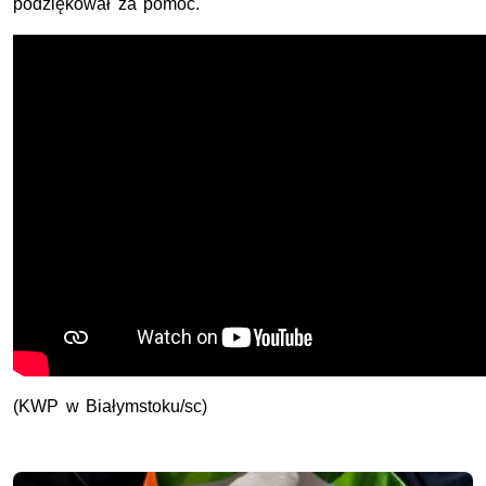
podziękował za pomoc.
(KWP w Białymstoku/sc)