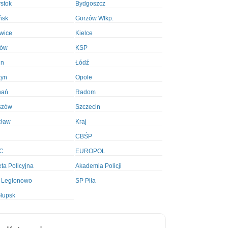
ystok
Bydgoszcz
ńsk
Gorzów Wlkp.
wice
Kielce
ków
KSP
in
Łódź
tyn
Opole
nań
Radom
szów
Szczecin
cław
Kraj
CBŚP
C
EUROPOL
ta Policyjna
Akademia Policji
 Legionowo
SP Piła
łupsk