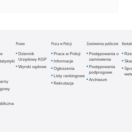
Prawo
Praca w Policji
Zamówienia publiczne
Kontak
je
Dziennik
Praca w Policji
Postępowania o
Rze
Urzędowy KGP
zamówienia
atystyki
Informacje
Skar
Wyroki sądowe
Postępowania
Ogłoszenia
Spr
podprogowe
wet
Listy rankingowe
Archiwum
arny
Rekrutacja
ogowy
ubliczna