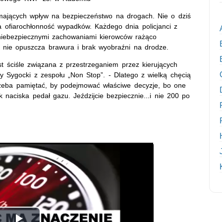
mających wpływ na bezpieczeństwo na drogach. Nie o dziś
 ofiarochłonność wypadków. Każdego dnia policjanci z
iebezpiecznymi zachowaniami kierowców rażąco
h nie opuszcza brawura i brak wyobraźni na drodze.
 ściśle związana z przestrzeganiem przez kierujących
ry Sygocki z zespołu „Non Stop”. - Dlatego z wielką chęcią
rzeba pamiętać, by podejmować właściwe decyzje, bo one
 naciska pedał gazu. Jeździjcie bezpiecznie...i nie 200 po