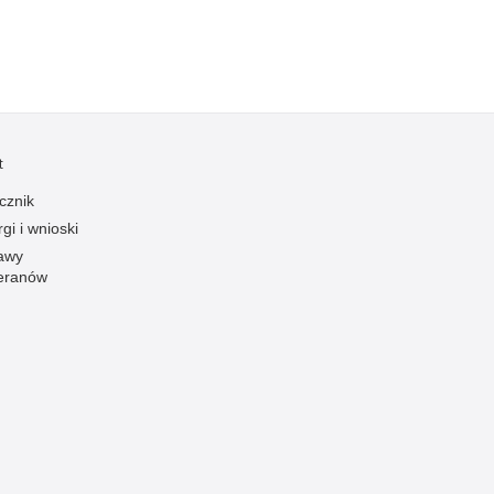
Ofiarni i odważni
Opinia publiczna
Oszustwa
Pedofilia, pornografia dziecięca
t
Piractwo przemysłowe
cznik
Podrabianie znaków towarowych
gi i wnioski
Pogryzienia przez psy
awy
Polemiki i sprostowania
eranów
Policja inaczej
Policjant z pasją
Porwania
Pożary i podpalenia
Pranie brudnych pieniędzy
Prawa człowieka