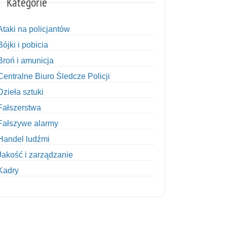
Kategorie
Ataki na policjantów
Bójki i pobicia
Broń i amunicja
Centralne Biuro Śledcze Policji
Dzieła sztuki
Fałszerstwa
Fałszywe alarmy
Handel ludźmi
Jakość i zarządzanie
Kadry
Kobiety w Policji
Korupcja
Kradzież