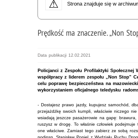
Strona znajduje się w archiwu
Prędkość ma znaczenie. „Non Sto
Data publikacji 12.02.2021
Policjanci z Zespołu Profilaktyki Społecz
współpracy z liderem zespołu „Non Stop” 
celu poprawę bezpieczeństwa na mazowieckic
wykorzystaniem oficjalnego teledysku radoms
- Dostajesz prawo jazdy, kupujesz samochód, db
przejażdżkę swoich kumpli, właściwie niczego nie
wsiadają jeszcze pasażerowie na gapę: brawura, 
ruszysz w drogę. To właśnie człowiek podejmuje 
one właściwe. Zamiast tego zabierz ze sobą rozs
podinsp. Stanisław Popiel z Wydziału Ruchu D