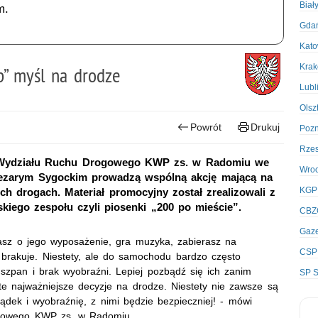
Biał
m.
Gda
Kato
Kra
p” myśl na drodze
Lubl
Olsz
Powrót
Drukuj
Poz
Rze
nej Wydziału Ruchu Drogowego KWP zs. w Radomiu we
Wro
Cezarym Sygockim prowadzą wspólną akcję mającą na
KGP
h drogach. Materiał promocyjny został zrealizowali z
kiego zespołu czyli piosenki „200 po mieście”.
CBZ
Gaze
asz o jego wyposażenie, gra muzyka, zabierasz na
CSP
 brakuje. Niestety, ale do samochodu bardzo często
szpan i brak wyobraźni. Lepiej pozbądź się ich zanim
SP S
te najważniejsze decyzje na drodze. Niestety nie zawsze są
ądek i wyobraźnię, z nimi będzie bezpieczniej! - mówi
rogowego KWP zs. w Radomiu