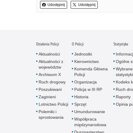
Udostępnij
Udostępnij
Działania Policji
O Policji
Statystyka
Aktualności
Jednostki
Informac
Aktualności z
Kierownictwo
Ogólne st
województw
Komenda Główna
Wybrane
Archiwum X
Policji
statystyki
Ruch drogowy
Organizacja
Kodeks k
Poszukiwani
Policja w III RP
Ruch dr
Zaginieni
Historia
Raporty
Lotnictwo Policji
Sprzęt
Opinia p
Polemiki i
Umundurowanie
sprostowania
Współpraca
międzynarodowa
Duszpasterstwo