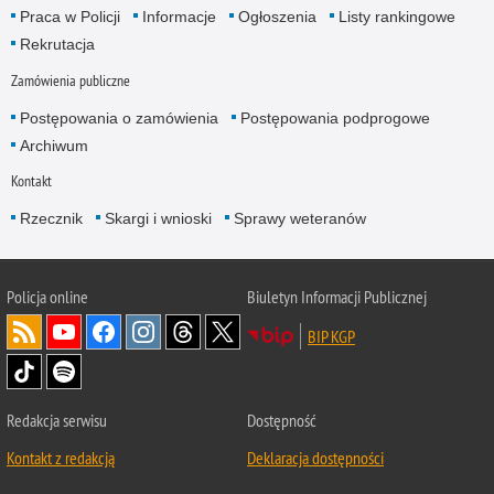
Praca w Policji
Informacje
Ogłoszenia
Listy rankingowe
Rekrutacja
Zamówienia publiczne
Postępowania o zamówienia
Postępowania podprogowe
Archiwum
Kontakt
Rzecznik
Skargi i wnioski
Sprawy weteranów
Policja
online
Biuletyn Informacji Publicznej
BIP KGP
Redakcja serwisu
Dostępność
Kontakt z redakcją
Deklaracja dostępności