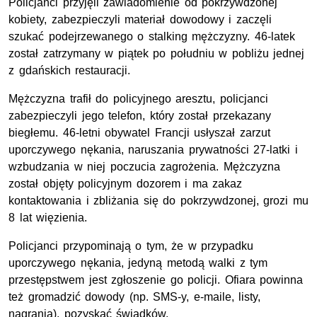
Policjanci przyjęli zawiadomienie od pokrzywdzonej
kobiety, zabezpieczyli materiał dowodowy i zaczęli
szukać podejrzewanego o stalking mężczyzny. 46-latek
został zatrzymany w piątek po południu w pobliżu jednej
z gdańskich restauracji.
Mężczyzna trafił do policyjnego aresztu, policjanci
zabezpieczyli jego telefon, który został przekazany
biegłemu. 46-letni obywatel Francji usłyszał zarzut
uporczywego nękania, naruszania prywatności 27-latki i
wzbudzania w niej poczucia zagrożenia. Mężczyzna
został objęty policyjnym dozorem i ma zakaz
kontaktowania i zbliżania się do pokrzywdzonej, grozi mu
8 lat więzienia.
Policjanci przypominają o tym, że w przypadku
uporczywego nękania, jedyną metodą walki z tym
przestępstwem jest zgłoszenie go policji. Ofiara powinna
też gromadzić dowody (np. SMS-y, e-maile, listy,
nagrania), pozyskać świadków.