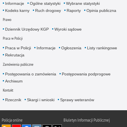
Informacje
Ogólne statystyki
Wybrane statystyki
Kodeks karny
Ruch drogowy
Raporty
Opinia publiczna
Prawo
Dziennik Urzędowy KGP
Wyroki sądowe
Praca w Policji
Praca w Policji
Informacje
Ogłoszenia
Listy rankingowe
Rekrutacja
Zamówienia publiczne
Postępowania o zamówienia
Postępowania podprogowe
Archiwum
Kontakt
Rzecznik
Skargi i wnioski
Sprawy weteranów
Policja
online
Biuletyn Informacji Publicznej