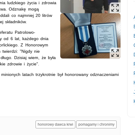
ia ludzkiego życia i zdrowia
stwa. Odznakę mogą
ddali co najmniej 20 litrów
ej składników.
eferatu Patrolowo-
ży od 6 lat, każdego dnia
orlickiego. Z Honorowym
twierdzi: "Nigdy nie
długo. Dzisiaj wiem, że była
ie zdrowie i życie".
W minionych latach trzykrotnie był honorowany odznaczeniami
honorowy dawca krwi
pomagamy i chronimy