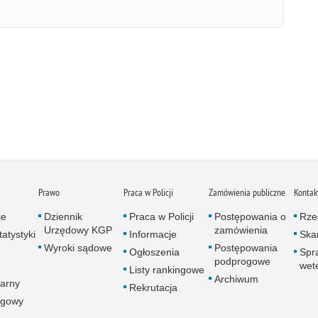
Prawo
Praca w Policji
Zamówienia publiczne
Kontak
je
Dziennik
Praca w Policji
Postępowania o
Rze
Urzędowy KGP
zamówienia
atystyki
Informacje
Skar
Wyroki sądowe
Postępowania
Ogłoszenia
Spr
podprogowe
wet
Listy rankingowe
Archiwum
arny
Rekrutacja
ogowy