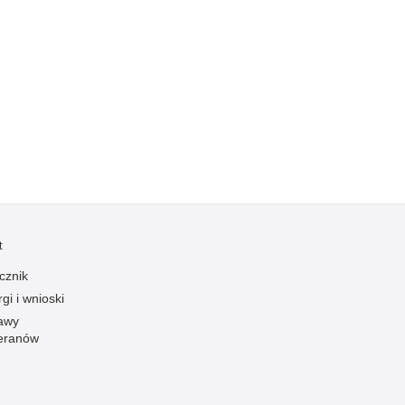
Kradzieże z włamaniem
Kultura
Logistyka, wyposażenie
Materiały wybuchowe
Nagrodzeni policjanci
Napady na banki
Napady na taksówkarzy
Napady na tiry
Nielegalny handel farmaceutykami
t
Nietrzeźwi kierujący
cznik
Nietrzeźwi opiekunowie
gi i wnioski
Nietrzeźwi pracownicy
awy
eranów
Niszczenie mienia
Nowoczesne technologie w pracy Policji
Odpowiedzialność majątkowa Policji