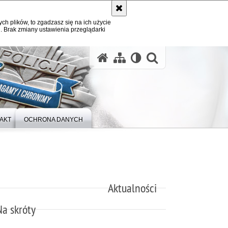
ych plików, to zgadzasz się na ich użycie
. Brak zmiany ustawienia przeglądarki
otwórz wysz
AKT
OCHRONA DANYCH
Aktualności
Na skróty