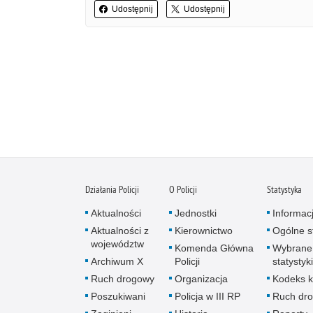
Udostępnij
Udostępnij
Działania Policji
O Policji
Statystyka
Aktualności
Jednostki
Informac
Aktualności z
Kierownictwo
Ogólne st
województw
Komenda Główna
Wybrane
Archiwum X
Policji
statystyki
Ruch drogowy
Organizacja
Kodeks k
Poszukiwani
Policja w III RP
Ruch dr