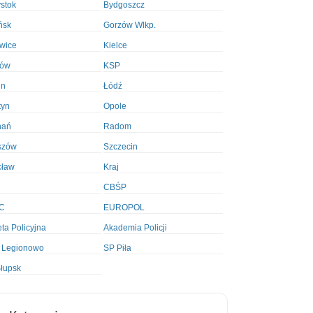
ystok
Bydgoszcz
ńsk
Gorzów Wlkp.
wice
Kielce
ków
KSP
in
Łódź
tyn
Opole
nań
Radom
szów
Szczecin
cław
Kraj
CBŚP
C
EUROPOL
ta Policyjna
Akademia Policji
 Legionowo
SP Piła
łupsk