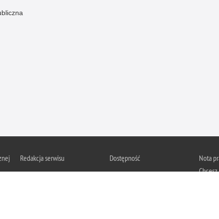
ubliczna
znej
Redakcja serwisu
Dostępność
Nota p
Chcesz 
Kontakt z redakcją
Deklaracja dostępności
z serwis
Zapozna
Polityk