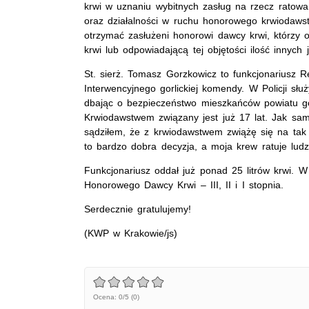
krwi w uznaniu wybitnych zasług na rzecz ratowan
oraz działalności w ruchu honorowego krwiodaw
otrzymać zasłużeni honorowi dawcy krwi, którzy o
krwi lub odpowiadającą tej objętości ilość innych j
St. sierż. Tomasz Gorzkowicz to funkcjonariusz R
Interwencyjnego gorlickiej komendy. W Policji słu
dbając o bezpieczeństwo mieszkańców powiatu g
Krwiodawstwem związany jest już 17 lat. Jak sam 
sądziłem, że z krwiodawstwem zwiążę się na tak 
to bardzo dobra decyzja, a moja krew ratuje ludzk
Funkcjonariusz oddał już ponad 25 litrów krwi. 
Honorowego Dawcy Krwi – III, II i I stopnia.
Serdecznie gratulujemy!
(KWP w Krakowie/js)
Ocena: 0/5 (0)