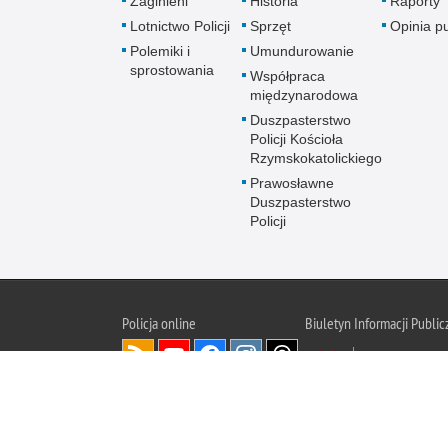
Zaginieni
Historia
Raporty
Lotnictwo Policji
Sprzęt
Opinia p
Polemiki i
Umundurowanie
sprostowania
Współpraca
międzynarodowa
Duszpasterstwo
Policji Kościoła
Rzymskokatolickiego
Prawosławne
Duszpasterstwo
Policji
Policja
online
Biuletyn Informacji Public
BIP KGP