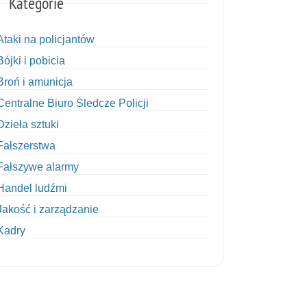
Kategorie
Ataki na policjantów
Bójki i pobicia
Broń i amunicja
Centralne Biuro Śledcze Policji
Dzieła sztuki
Fałszerstwa
Fałszywe alarmy
Handel ludźmi
Jakość i zarządzanie
Kadry
Kobiety w Policji
Korupcja
Kradzież