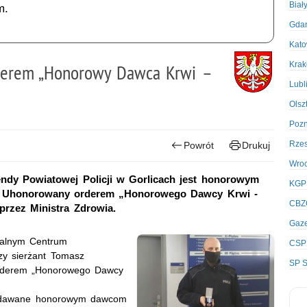
Biał
m.
Gda
Kato
Kra
orderem „Honorowy Dawca Krwi –
Lubl
Olsz
Poz
Rze
Powrót
Drukuj
Wro
ndy Powiatowej Policji w Gorlicach jest honorowym
KGP
wi. Uhonorowany orderem „Honorowego Dawcy Krwi -
CBZ
rzez Ministra Zdrowia.
Gaze
nalnym Centrum
CSP
zy sierżant Tomasz
SP S
orderem „Honorowego Dawcy
nadawane honorowym dawcom