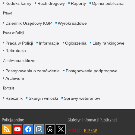
Kodeks karny
Ruch drogowy
Raporty
Opinia publiczna
Prawo
Dziennik Urzędowy KGP
Wyroki sądowe
Praca w Policji
Praca w Policji
Informacje
Ogłoszenia
Listy rankingowe
Rekrutacja
Zamówienia publiczne
Postępowania o zamówienia
Postępowania podprogowe
Archiwum
Kontakt
Rzecznik
Skargi i wnioski
Sprawy weteranów
Policja
online
Biuletyn Informacji Publicznej
BIP KGP