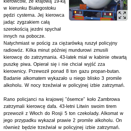
kierowców, że krajową 19-ką
w kierunku Białegostoku
pędzi cysterna. Jej kierowca
jadąc zygzakiem całą
szerokością jezdni spychał
innych na pobocze.
Natychmiast w pościg za ciężarówką ruszył policyjny
radiowóz. Kilka minut później mundurowi zmusili
kierowcę do zatrzymania. 43-latek miał w kabinie otwartą
puszkę piwa. Opierał się i nie chciał wyjść zza
kierownicy. Przewoził ponad 8 ton gazu propan-butan.
Badanie alkomatem wykazało u niego blisko 3 promile
alkoholu. W nocy trzeźwiał w policyjnej izbie zatrzymań.
Rano policjanci na krajowej "ósemce" koło Zambrowa
zatrzymali kierowcę dafa. 43-letni Litwin swoim tirem
przewoził z Włoch do Rosji 5 ton czekolady. Alkomat w
jego przypadku wykazał prawie 2 promile alkoholu. On
również będzie trzeźwiał w policyjnej izbie zatrzymań.