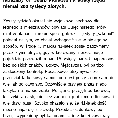
naraziłby on Skarb Państwa na straty rzędu
niemal 300 tysięcy złotych.
Zeszły tydzień okazał się wyjątkowo pechowy dla
jednego z mieszkańców powiatu Sulęcińskiego, który
miał w planach zarobić sporo gotówki – jedyny „szkopuł”
polegał na tym, że chciał wzbogacić się w nielegalny
sposób. W środę (3 marca) 41-latek został zatrzymany
przez kryminalnych, gdy w kierowanym przez niego
pojeździe przewoził ponad 15 tysięcy paczek papierosów
bez polskich znaków akcyzy. Mężczyzna był bardzo
zaskoczony kontrolą. Początkowo utrzymywał, że
przedział ładunkowy samochodu jest pusty, a on sam nie
wie jak go otworzyć. Oczywiście przyjęta przez niego
taktyka na nic się zdała. Policjanci przejęli od kierowcy
kluczyki, a następnie bez żadnego problemu odblokowali
tyle drzwi auta. Szybko okazało się, że 41-latek dość
mocno mijał się z prawdą. Przedział ładunkowy po
brzegi wypełniony był kartonami, a te z kolei zawierały