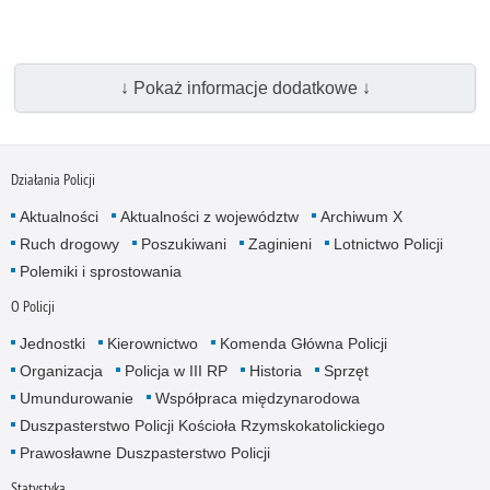
↓ Pokaż informacje dodatkowe ↓
Działania Policji
Aktualności
Aktualności z województw
Archiwum X
Ruch drogowy
Poszukiwani
Zaginieni
Lotnictwo Policji
Polemiki i sprostowania
O Policji
Jednostki
Kierownictwo
Komenda Główna Policji
Organizacja
Policja w III RP
Historia
Sprzęt
Umundurowanie
Współpraca międzynarodowa
Duszpasterstwo Policji Kościoła Rzymskokatolickiego
Prawosławne Duszpasterstwo Policji
Statystyka