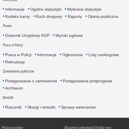
Informacje
Ogólne statystyki
Wybrane statystyki
Kodeks karny
Ruch drogowy
Raporty
Opinia publiczna
Prawo
Dziennik Urzędowy KGP
Wyroki sądowe
Praca w Policji
Praca w Policji
Informacje
Ogłoszenia
Listy rankingowe
Rekrutacja
Zamówienia publiczne
Postępowania o zamówienia
Postępowania podprogowe
Archiwum
Kontakt
Rzecznik
Skargi i wnioski
Sprawy weteranów
Policja
online
Biuletyn Informacji Publicznej