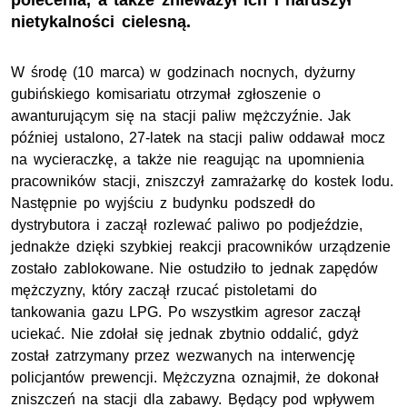
polecenia, a także znieważył ich i naruszył
nietykalności cielesną.
W środę (10 marca) w godzinach nocnych, dyżurny
gubińskiego komisariatu otrzymał zgłoszenie o
awanturującym się na stacji paliw mężczyźnie. Jak
później ustalono, 27-latek na stacji paliw oddawał mocz
na wycieraczkę, a także nie reagując na upomnienia
pracowników stacji, zniszczył zamrażarkę do kostek lodu.
Następnie po wyjściu z budynku podszedł do
dystrybutora i zaczął rozlewać paliwo po podjeździe,
jednakże dzięki szybkiej reakcji pracowników urządzenie
zostało zablokowane. Nie ostudziło to jednak zapędów
mężczyzny, który zaczął rzucać pistoletami do
tankowania gazu LPG. Po wszystkim agresor zaczął
uciekać. Nie zdołał się jednak zbytnio oddalić, gdyż
został zatrzymany przez wezwanych na interwencję
policjantów prewencji. Mężczyzna oznajmił, że dokonał
zniszczeń na stacji dla zabawy. Będący pod wpływem