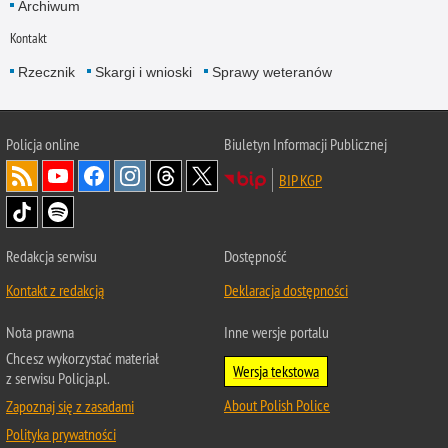
Archiwum
Kontakt
Rzecznik
Skargi i wnioski
Sprawy weteranów
Policja
online
Biuletyn Informacji Publicznej
BIP KGP
Redakcja serwisu
Dostępność
Kontakt z redakcją
Deklaracja dostępności
Nota prawna
Inne wersje portalu
Chcesz wykorzystać materiał
Wersja tekstowa
z serwisu Policja.pl.
About Polish Police
Zapoznaj się z zasadami
Polityka prywatności