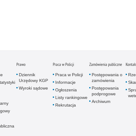
Prawo
Praca w Policji
Zamówienia publiczne
Kontak
je
Dziennik
Praca w Policji
Postępowania o
Rze
Urzędowy KGP
zamówienia
atystyki
Informacje
Skar
Wyroki sądowe
Postępowania
Ogłoszenia
Spr
podprogowe
wet
Listy rankingowe
Archiwum
arny
Rekrutacja
ogowy
ubliczna