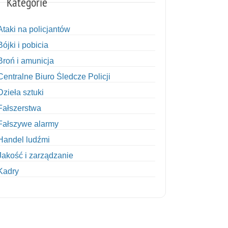
Kategorie
Ataki na policjantów
Bójki i pobicia
Broń i amunicja
Centralne Biuro Śledcze Policji
Dzieła sztuki
Fałszerstwa
Fałszywe alarmy
Handel ludźmi
Jakość i zarządzanie
Kadry
Kobiety w Policji
Korupcja
Kradzież