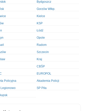
ystok
Bydgoszcz
ńsk
Gorzów Wlkp.
wice
Kielce
ków
KSP
in
Łódź
tyn
Opole
nań
Radom
szów
Szczecin
cław
Kraj
CBŚP
C
EUROPOL
ta Policyjna
Akademia Policji
 Legionowo
SP Piła
łupsk