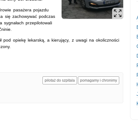
zdrowie pasażera pojazdu
b ma się zachowywać podczas
a sygnałach przepilotowali
ninie.
ł pod opiekę lekarską, a kierujący, z uwagi na okoliczności
czony.
pilotaż do szpitala
pomagamy i chronimy