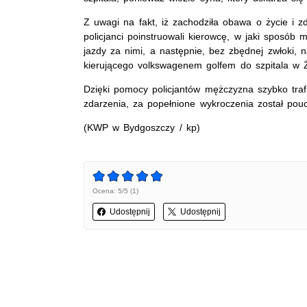
Z uwagi na fakt, iż zachodziła obawa o życie i 
policjanci poinstruowali kierowcę, w jaki sposó
jazdy za nimi, a następnie, bez zbędnej zwłoki, n
kierującego volkswagenem golfem do szpitala w Ż
Dzięki pomocy policjantów mężczyzna szybko trafi
zdarzenia, za popełnione wykroczenia został pou
(KWP w Bydgoszczy / kp)
Ocena: 5/5 (1)
Udostępnij
Udostępnij