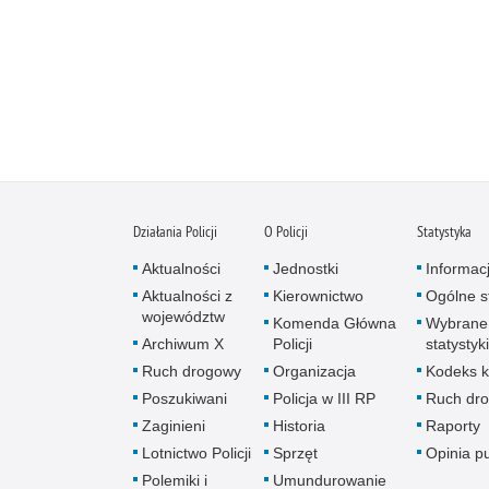
Działania Policji
O Policji
Statystyka
Aktualności
Jednostki
Informac
Aktualności z
Kierownictwo
Ogólne st
województw
Komenda Główna
Wybrane
Archiwum X
Policji
statystyki
Ruch drogowy
Organizacja
Kodeks k
Poszukiwani
Policja w III RP
Ruch dr
Zaginieni
Historia
Raporty
Lotnictwo Policji
Sprzęt
Opinia p
Polemiki i
Umundurowanie