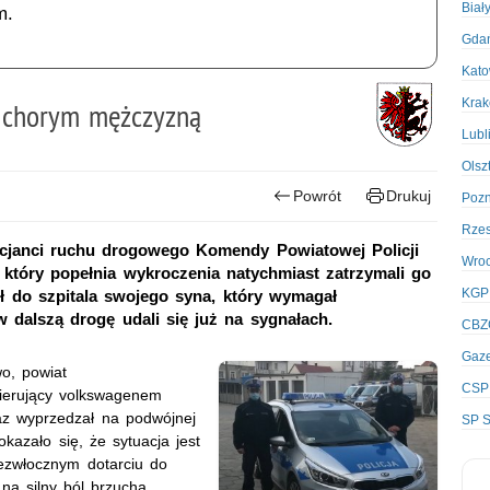
Biał
m.
Gda
Kato
Kra
z chorym mężczyzną
Lubl
Olsz
Powrót
Drukuj
Poz
Rze
licjanci ruchu drogowego Komendy Powiatowej Policji
Wro
 który popełnia wykroczenia natychmiast zatrzymali go
KGP
zł do szpitala swojego syna, który wymagał
 dalszą drogę udali się już na sygnałach.
CBZ
Gaze
o, powiat
CSP
kierujący volkswagenem
az wyprzedzał na podwójnej
SP S
okazało się, że sytuacja jest
ezwłocznym dotarciu do
 na silny ból brzucha.