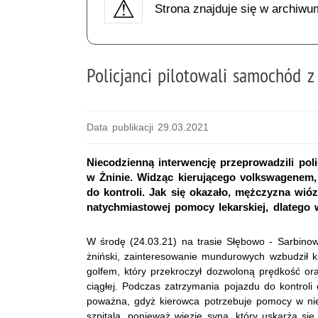
Strona znajduje się w archiwu
Policjanci pilotowali samochód 
Data publikacji 29.03.2021
Niecodzienną interwencję przeprowadzili po
w Żninie. Widząc kierującego volkswagenem,
do kontroli. Jak się okazało, mężczyzna wió
natychmiastowej pomocy lekarskiej, dlatego w
W środę (24.03.21) na trasie Słębowo - Sarbinow
żniński, zainteresowanie mundurowych wzbudził 
golfem, który przekroczył dozwoloną prędkość or
ciągłej. Podczas zatrzymania pojazdu do kontroli 
poważna, gdyż kierowca potrzebuje pomocy w ni
szpitala, ponieważ wiezie syna, który uskarża się