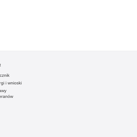
Kradzieże z włamaniem
Kultura
Logistyka, wyposażenie
Materiały wybuchowe
Nagrodzeni policjanci
Napady na banki
Napady na taksówkarzy
t
Napady na tiry
cznik
Nielegalny handel farmaceutykami
gi i wnioski
Nietrzeźwi kierujący
awy
eranów
Nietrzeźwi opiekunowie
Nietrzeźwi pracownicy
Niszczenie mienia
Nowoczesne technologie w pracy Policji
Odpowiedzialność majątkowa Policji