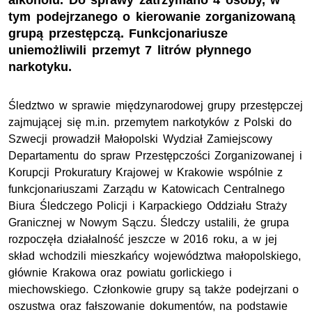
alkoholu. Do sprawy zatrzymano 4 osoby, w
tym podejrzanego o kierowanie zorganizowaną
grupą przestępczą. Funkcjonariusze
uniemożliwili przemyt 7 litrów płynnego
narkotyku.
Śledztwo w sprawie międzynarodowej grupy przestępczej
zajmującej się m.in. przemytem narkotyków z Polski do
Szwecji prowadził Małopolski Wydział Zamiejscowy
Departamentu do spraw Przestępczości Zorganizowanej i
Korupcji Prokuratury Krajowej w Krakowie wspólnie z
funkcjonariuszami Zarządu w Katowicach Centralnego
Biura Śledczego Policji i Karpackiego Oddziału Straży
Granicznej w Nowym Sączu. Śledczy ustalili, że grupa
rozpoczęła działalność jeszcze w 2016 roku, a w jej
skład wchodzili mieszkańcy województwa małopolskiego,
głównie Krakowa oraz powiatu gorlickiego i
miechowskiego. Członkowie grupy są także podejrzani o
oszustwa oraz fałszowanie dokumentów, na podstawie