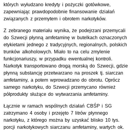
których wyłudzano kredyty i pożyczki gotówkowe,
zapewniając prawdopodobnie finansowanie działań
związanych z przemytem i obrotem narkotyków.
Z zebranego materiału wynika, że podejrzani przemycali
do Szwecji płynną amfetaminę w butelkach oznaczonych
etykietami jednego z tradycyjnych, regionalnych, polskich
trunków alkoholowych. Miało to na celu zmylenie
funkcjonariuszy, w przypadku ewentualnej kontroli.
Narkotyk transportowano drogą morską do Szwecji, gdzie
płynną substancję przetwarzano na proszek tj. siarczan
amfetaminy, a potem wprowadzano do obrotu. Oprócz
samego narkotyku, do Szwecji przemycano również
półprodukty służące do wytwarzania amfetaminy.
Łącznie w ramach wspólnych działań CBŚP i SG
zatrzymano 4 osoby i przejęto 7 litrów płynnego
narkotyku, z którego można by uzyskać blisko 10 tys.
porcji narkotykowych siarczanu amfetaminy, wartych ok.