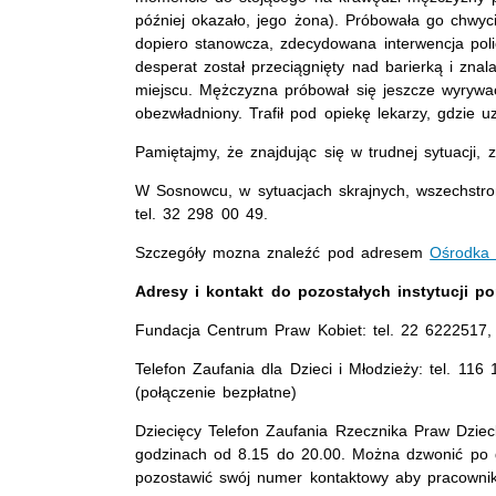
później okazało, jego żona). Próbowała go chwyc
dopiero stanowcza, zdecydowana interwencja pol
desperat został przeciągnięty nad barierką i zna
miejscu. Mężczyzna próbował się jeszcze wyrywać
obezwładniony. Trafił pod opiekę lekarzy, gdzie 
Pamiętajmy, że znajdując się w trudnej sytuacji
W Sosnowcu, w sytuacjach skrajnych, wszechstro
tel. 32 298 00 49.
Szczegóły mozna znaleźć pod adresem
Ośrodka 
Adresy i kontakt do pozostałych instytucji 
Fundacja Centrum Praw Kobiet: tel. 22 6222517,
Telefon Zaufania dla Dzieci i Młodzieży: tel. 11
(połączenie bezpłatne)
Dziecięcy Telefon Zaufania Rzecznika Praw Dziec
godzinach od 8.15 do 20.00. Można dzwonić po go
pozostawić swój numer kontaktowy aby pracownik 