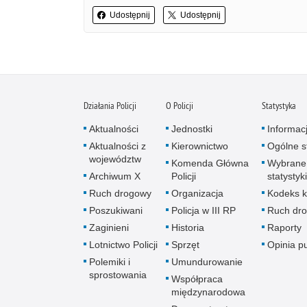
Udostępnij
Udostępnij
Działania Policji
O Policji
Statystyka
Aktualności
Jednostki
Informac
Aktualności z
Kierownictwo
Ogólne st
województw
Komenda Główna
Wybrane
Archiwum X
Policji
statystyki
Ruch drogowy
Organizacja
Kodeks k
Poszukiwani
Policja w III RP
Ruch dr
Zaginieni
Historia
Raporty
Lotnictwo Policji
Sprzęt
Opinia p
Polemiki i
Umundurowanie
sprostowania
Współpraca
międzynarodowa