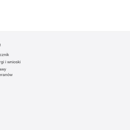
Profanacje, zbeszczeszczania
Profilaktyka
Przemoc domowa
Przemoc w szkole
Przemyt
t
Przestępczość alkoholowa
cznik
Przestępczość bankowa i kredytowa
gi i wnioski
Przestępczość cudzoziemców
awy
eranów
Przestępczość farmaceutyczna
Przestępczość gospodarcza
Przestępczość internetowa
Przestępczość komputerowa
Przestępczość kryminalna
Przestępczość międzynarodowa