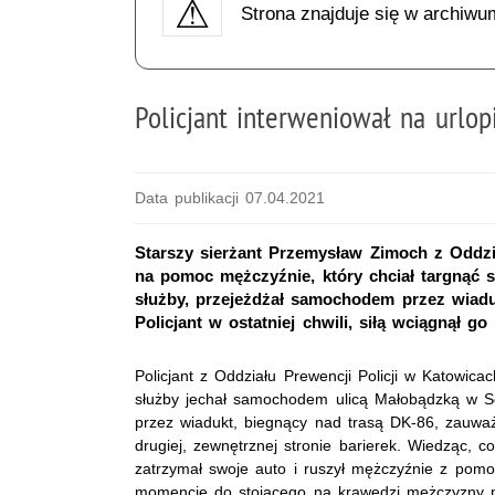
Strona znajduje się w archiwu
Policjant interweniował na urlop
Data publikacji 07.04.2021
Starszy sierżant Przemysław Zimoch z Oddzi
na pomoc mężczyźnie, który chciał targnąć 
służby, przejeżdżał samochodem przez wiaduk
Policjant w ostatniej chwili, siłą wciągnął g
Policjant z Oddziału Prewencji Policji w Katowic
służby jechał samochodem ulicą Małobądzką w S
przez wiadukt, biegnący nad trasą DK-86, zauwa
drugiej, zewnętrznej stronie barierek. Wiedząc, 
zatrzymał swoje auto i ruszył mężczyźnie z po
momencie do stojącego na krawędzi mężczyzny po