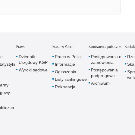
Prawo
Praca w Policji
Zamówienia publiczne
Kontak
je
Dziennik
Praca w Policji
Postępowania o
Rze
Urzędowy KGP
zamówienia
atystyki
Informacje
Skar
Wyroki sądowe
Postępowania
Ogłoszenia
Spr
podprogowe
wet
Listy rankingowe
Archiwum
arny
Rekrutacja
ogowy
ubliczna