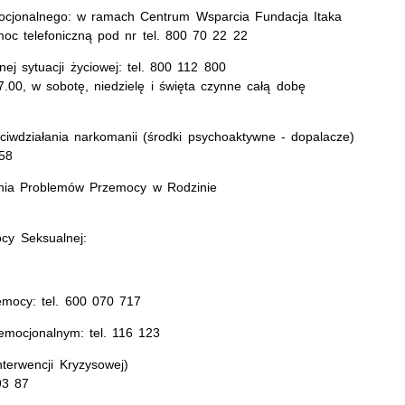
ocjonalnego: w ramach Centrum Wsparcia Fundacja Itaka
oc telefoniczną pod nr tel. 800 70 22 22
nej sytuacji życiowej: tel. 800 112 800
.00, w sobotę, niedzielę i święta czynne całą dobę
ciwdziałania narkomanii (środki psychoaktywne - dopalacze)
 58
wania Problemów Przemocy w Rodzinie
cy Seksualnej:
emocy: tel. 600 070 717
emocjonalnym: tel. 116 123
terwencji Kryzysowej)
93 87