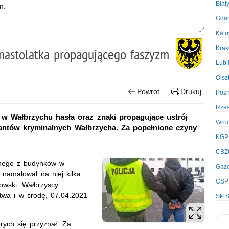
Biał
m.
Gda
Kato
Kra
 nastolatka propagującego faszyzm
Lubl
Olsz
Powrót
Drukuj
Poz
Rze
 Wałbrzychu hasła oraz znaki propagujące ustrój
Wro
jantów kryminalnych Wałbrzycha. Za popełnione czyny
KGP
CBZ
dnego z budynków w
Gaze
namalował na niej kilka
CSP
owski. Wałbrzyscy
pstwa i w środę, 07.04.2021
SP S
órych się przyznał. Za