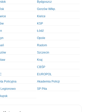
ystok
Bydgoszcz
ńsk
Gorzów Wlkp.
wice
Kielce
ków
KSP
in
Łódź
tyn
Opole
nań
Radom
szów
Szczecin
cław
Kraj
CBŚP
C
EUROPOL
ta Policyjna
Akademia Policji
 Legionowo
SP Piła
łupsk