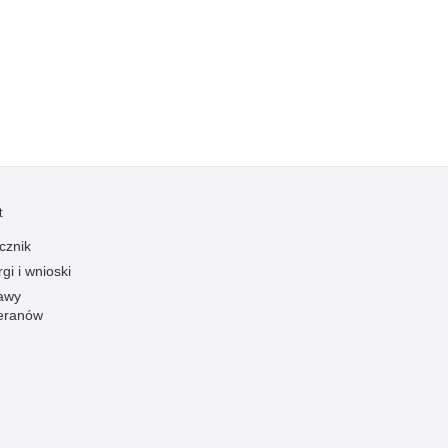
Kradzieże z włamaniem
Kultura
Logistyka, wyposażenie
Materiały wybuchowe
Nagrodzeni policjanci
Napady na banki
Napady na taksówkarzy
t
Napady na tiry
cznik
Nielegalny handel farmaceutykami
gi i wnioski
Nietrzeźwi kierujący
awy
eranów
Nietrzeźwi opiekunowie
Nietrzeźwi pracownicy
Niszczenie mienia
Nowoczesne technologie w pracy Policji
Odpowiedzialność majątkowa Policji