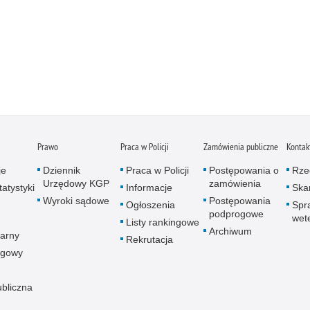
Prawo
Praca w Policji
Zamówienia publiczne
Kontak
je
Dziennik
Praca w Policji
Postępowania o
Rze
Urzędowy KGP
zamówienia
atystyki
Informacje
Skar
Wyroki sądowe
Postępowania
Ogłoszenia
Spr
podprogowe
wet
Listy rankingowe
Archiwum
arny
Rekrutacja
ogowy
ubliczna