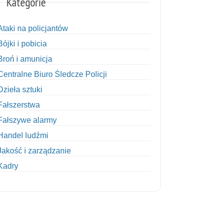
Kategorie
Ataki na policjantów
Bójki i pobicia
Broń i amunicja
Centralne Biuro Śledcze Policji
Dzieła sztuki
Fałszerstwa
Fałszywe alarmy
Handel ludźmi
Jakość i zarządzanie
Kadry
Kobiety w Policji
Korupcja
Kradzież