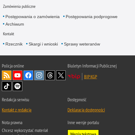
Zamówienia publiczne
Postępowania o zamówienia
Postępowania podprogowe
Archiwum
Kontakt
Rzecznik
Skargi i wnioski
Sprawy weteranów
Policja
online
Biuletyn Informacji Publicznej
BIP KGP
Redakcja serwisu
Dostępność
Kontakt z redakcją
Deklaracja dostępności
Nota prawna
Inne wersje portalu
Chcesz wykorzystać materiał
Wersja tekstowa