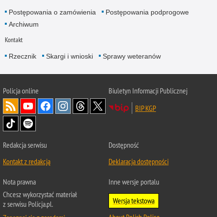
Postępowania o zamówienia
Postępowania podprogowe
Archiwum
Kontakt
Rzecznik
Skargi i wnioski
Sprawy weteranów
Policja
online
Biuletyn Informacji Publicznej
BIP KGP
Redakcja serwisu
Dostępność
Kontakt z redakcją
Deklaracja dostępności
Nota prawna
Inne wersje portalu
Chcesz wykorzystać materiał
Wersja tekstowa
z serwisu Policja.pl.