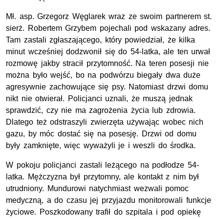
Mł. asp. Grzegorz Węglarek wraz ze swoim partnerem st.
sierż. Robertem Grzybem pojechali pod wskazany adres.
Tam zastali zgłaszającego, który powiedział, że kilka
minut wcześniej dodzwonił się do 54-latka, ale ten urwał
rozmowę jakby stracił przytomność. Na teren posesji nie
można było wejść, bo na podwórzu biegały dwa duże
agresywnie zachowujące się psy. Natomiast drzwi domu
nikt nie otwierał. Policjanci uznali, że muszą jednak
sprawdzić, czy nie ma zagrożenia życia lub zdrowia.
Dlatego też odstraszyli zwierzęta używając wobec nich
gazu, by móc dostać się na posesję. Drzwi od domu
były zamknięte, więc wyważyli je i weszli do środka.
W pokoju policjanci zastali leżącego na podłodze 54-
latka. Mężczyzna był przytomny, ale kontakt z nim był
utrudniony. Mundurowi natychmiast wezwali pomoc
medyczną, a do czasu jej przyjazdu monitorowali funkcje
życiowe. Poszkodowany trafił do szpitala i pod opiekę