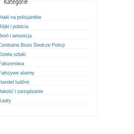
Kategorie
Ataki na policjantów
Bójki i pobicia
Broń i amunicja
Centralne Biuro Śledcze Policji
Dzieła sztuki
Fałszerstwa
Fałszywe alarmy
Handel ludźmi
Jakość i zarządzanie
Kadry
Kobiety w Policji
Korupcja
Kradzież