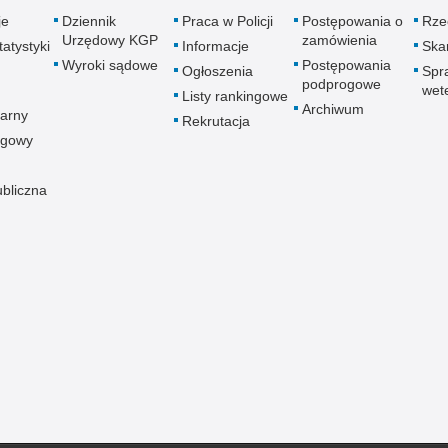
je
Dziennik
Praca w Policji
Postępowania o
Rze
Urzędowy KGP
zamówienia
atystyki
Informacje
Skar
Wyroki sądowe
Postępowania
Ogłoszenia
Spr
podprogowe
wet
Listy rankingowe
Archiwum
arny
Rekrutacja
ogowy
ubliczna