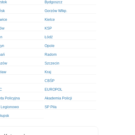
ystok
Bydgoszcz
ńsk
Gorzów Wlkp.
wice
Kielce
ków
KSP
in
Łódź
tyn
Opole
nań
Radom
szów
Szczecin
cław
Kraj
CBŚP
C
EUROPOL
ta Policyjna
Akademia Policji
 Legionowo
SP Piła
łupsk