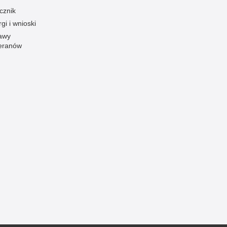
cznik
Ofiarni i odważni
gi i wnioski
Opinia publiczna
awy
eranów
Oszustwa
Pedofilia, pornografia dziecięca
Piractwo przemysłowe
Podrabianie znaków towarowych
Pogryzienia przez psy
Polemiki i sprostowania
Policja inaczej
Policjant z pasją
Porwania
Pożary i podpalenia
Pranie brudnych pieniędzy
Prawa człowieka