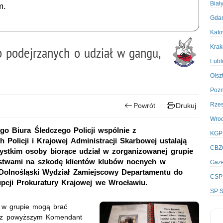
Biał
m.
Gda
Kato
Kra
 podejrzanych o udział w gangu,
Lubl
Olsz
Poz
Rze
Powrót
Drukuj
Wro
go Biura Śledczego Policji wspólnie z
KGP
Policji i Krajowej Administracji Skarbowej ustalają
CBZ
zystkim osoby biorące udział w zorganizowanej grupie
zustwami na szkodę klientów klubów nocnych w
Gaze
 Dolnośląski Wydział Zamiejscowy Departamentu do
CSP
pcji Prokuratury Krajowej we Wrocławiu.
SP S
e w grupie mogą brać
ku z powyższym Komendant