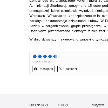
Centralnego Biura Śledczego Policji i Biura Spraw
Administracji Skarbowej, zatrzymano 15 osób pod
przestępczej, której członkowie wyłudzali pienią
Wrocławiu. Wówczas to, zabezpieczono m.in. sz
narkotyki, dokumentację działalności klubów. W 
udziału w zorganizowanej grupie przestępczej, w 
Dodatkowo przedstawiono niektórym z nich zarzut
W dniu dzisiejszym skierowano wnioski o tymcza
Ocena: 4.5/5 (27)
Udostępnij
Udostępnij
Działania Policji
O Policji
Statystyka