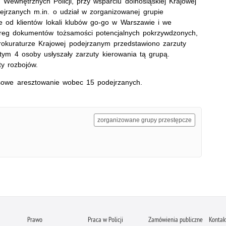
 Wewnętrznych Policji, przy wsparciu dolnośląskiej Krajowej
ejrzanych m.in. o udział w zorganizowanej grupie
dze od klientów lokali klubów go-go w Warszawie i we
ereg dokumentów tożsamości potencjalnych pokrzywdzonych,
Prokuraturze Krajowej podejrzanym przedstawiono zarzuty
tym 4 osoby usłyszały zarzuty kierowania tą grupą.
y rozbojów.
sowe aresztowanie wobec 15 podejrzanych.
zorganizowane grupy przestępcze
Prawo
Praca w Policji
Zamówienia publiczne
Kontak