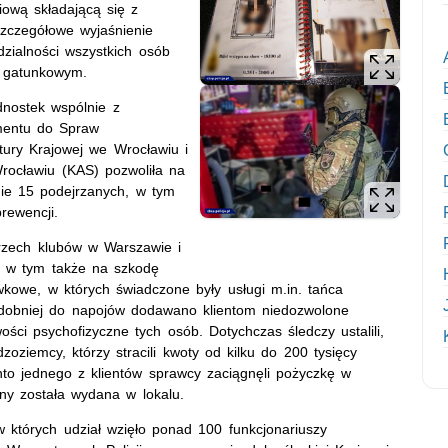
iową składającą się z
szczegółowe wyjaśnienie
dzialności wszystkich osób
e gatunkowym.
dnostek wspólnie z
mentu do Spraw
tury Krajowej we Wrocławiu i
ocławiu (KAS) pozwoliła na
ie 15 podejrzanych, w tym
rewencji.
trzech klubów w Warszawie i
, w tym także na szkodę
ywkowe, w których świadczone były usługi m.in. tańca
odobniej do napojów dodawano klientom niedozwolone
ści psychofizyczne tych osób. Dotychczas śledczy ustalili,
oziemcy, którzy stracili kwoty od kilku do 200 tysięcy
nto jednego z klientów sprawcy zaciągnęli pożyczkę w
iny została wydana w lokalu.
których udział wzięło ponad 100 funkcjonariuszy