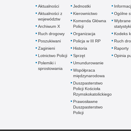
Aktualności
Jednostki
Informac
Aktualności z
Kierownictwo
Ogólne st
województw
Komenda Główna
Wybrane
Archiwum X
Policji
statystyki
Ruch drogowy
Organizacja
Kodeks k
Poszukiwani
Policja w III RP
Ruch dr
Zaginieni
Historia
Raporty
Lotnictwo Policji
Sprzęt
Opinia p
Polemiki i
Umundurowanie
sprostowania
Współpraca
międzynarodowa
Duszpasterstwo
Policji Kościoła
Rzymskokatolickiego
Prawosławne
Duszpasterstwo
Policji