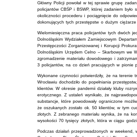
Główny Policji powołał w tej sprawie grupę zadan
policjantów CBŚP i BSWP, której zadaniem było 
okoliczności procederu i pociągnięcie do odpowie
dokonujących tych przestępstw o dużym ciężarz
Wielomiesięczna praca policjantów tych dwóch je
Dolnośląskim Wydziałem Zamiejscowym Departa
Przestępczości Zorganizowanej i Korupcji Prokura
Dolnośląskim Urzędem Celno – Skarbowym we Wr
zgromadzenie materiału dowodowego i zatrzyman
3 policjantów, na co dzień pracujących w pionie p
Wykonane czynności potwierdziły, że na terenie 
Wrocławiu dochodziło do popełniania przestępstw
klientów. W okresie pandemii działały kluby rozr
erotycznego. Z ustaleń wynikało, że najprawdop
substancje, które powodowały ograniczone możliwo
że oszukanych zostało ok. 50 klientów, w tym cudz
złotych. Z zebranego materiału wynika, że na ko
wysokości 70 tysięcy złotych, która w ciągu godz
Podczas działań przeprowadzonych w weekend, w 