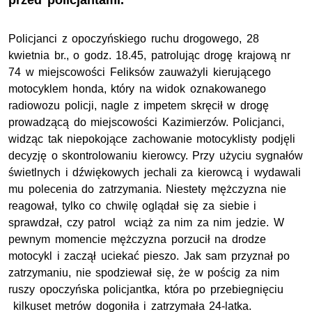
przed policjantami.
Policjanci z opoczyńskiego ruchu drogowego, 28
kwietnia br., o godz. 18.45, patrolując drogę krajową nr
74 w miejscowości Feliksów zauważyli kierującego
motocyklem honda, który na widok oznakowanego
radiowozu policji, nagle z impetem skręcił w drogę
prowadzącą do miejscowości Kazimierzów. Policjanci,
widząc tak niepokojące zachowanie motocyklisty podjęli
decyzję o skontrolowaniu kierowcy. Przy użyciu sygnałów
świetlnych i dźwiękowych jechali za kierowcą i wydawali
mu polecenia do zatrzymania. Niestety mężczyzna nie
reagował, tylko co chwilę oglądał się za siebie i
sprawdzał, czy patrol wciąż za nim za nim jedzie. W
pewnym momencie mężczyzna porzucił na drodze
motocykl i zaczął uciekać pieszo. Jak sam przyznał po
zatrzymaniu, nie spodziewał się, że w pościg za nim
ruszy opoczyńska policjantka, która po przebiegnięciu
kilkuset metrów dogoniła i zatrzymała 24-latka.