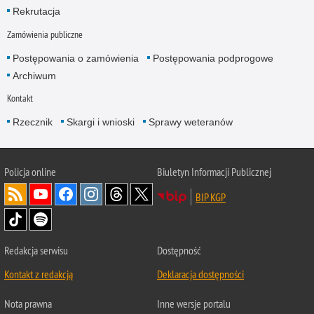
Rekrutacja
Zamówienia publiczne
Postępowania o zamówienia
Postępowania podprogowe
Archiwum
Kontakt
Rzecznik
Skargi i wnioski
Sprawy weteranów
Policja
online
Biuletyn Informacji Publicznej
BIP KGP
Redakcja serwisu
Dostępność
Kontakt z redakcją
Deklaracja dostępności
Nota prawna
Inne wersje portalu