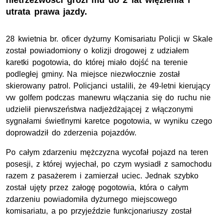
nietrzeźwości grozi mu do 2 lat więzienia i
utrata prawa jazdy.
28 kwietnia br. oficer dyżurny Komisariatu Policji w Skale
został powiadomiony o kolizji drogowej z udziałem
karetki pogotowia, do której miało dojść na terenie
podległej gminy. Na miejsce niezwłocznie został
skierowany patrol. Policjanci ustalili, że 49-letni kierujący
vw golfem podczas manewru włączania się do ruchu nie
udzielił pierwszeństwa nadjeżdżającej z włączonymi
sygnałami świetlnymi karetce pogotowia, w wyniku czego
doprowadził do zderzenia pojazdów.
Po całym zdarzeniu mężczyzna wycofał pojazd na teren
posesji, z której wyjechał, po czym wysiadł z samochodu
razem z pasażerem i zamierzał uciec. Jednak szybko
został ujęty przez załogę pogotowia, która o całym
zdarzeniu powiadomiła dyżurnego miejscowego
komisariatu, a po przyjeździe funkcjonariuszy został