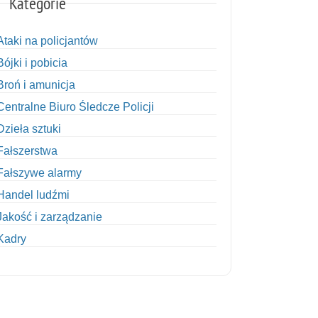
Kategorie
Ataki na policjantów
Bójki i pobicia
Broń i amunicja
Centralne Biuro Śledcze Policji
Dzieła sztuki
Fałszerstwa
Fałszywe alarmy
Handel ludźmi
Jakość i zarządzanie
Kadry
Kobiety w Policji
Korupcja
Kradzież