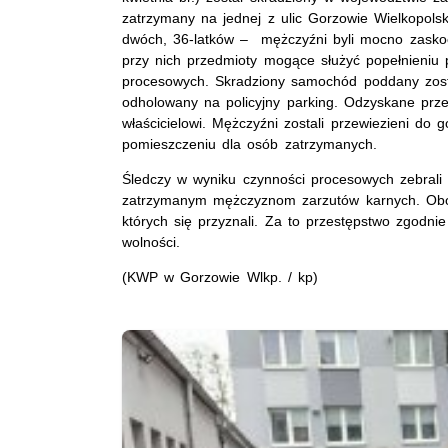
zatrzymany na jednej z ulic Gorzowie Wielkopols
dwóch, 36-latków – mężczyźni byli mocno zaskocz
przy nich przedmioty mogące służyć popełnieniu 
procesowych. Skradziony samochód poddany zosta
odholowany na policyjny parking. Odzyskane prz
właścicielowi. Mężczyźni zostali przewiezieni do g
pomieszczeniu dla osób zatrzymanych.
Śledczy w wyniku czynności procesowych zebrali 
zatrzymanym mężczyznom zarzutów karnych. Oboj
których się przyznali. Za to przestępstwo zgodn
wolności.
(KWP w Gorzowie Wlkp. / kp)