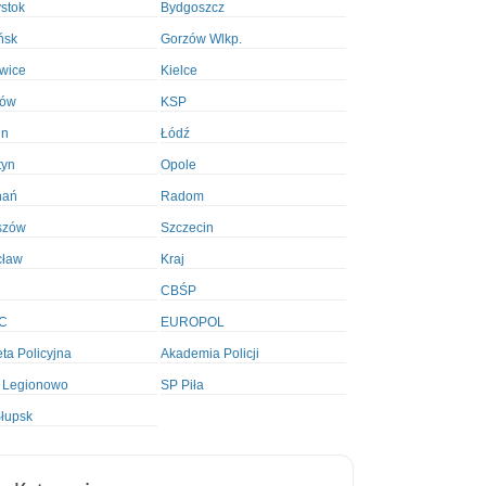
ystok
Bydgoszcz
ńsk
Gorzów Wlkp.
wice
Kielce
ków
KSP
in
Łódź
tyn
Opole
nań
Radom
szów
Szczecin
cław
Kraj
CBŚP
C
EUROPOL
ta Policyjna
Akademia Policji
 Legionowo
SP Piła
łupsk