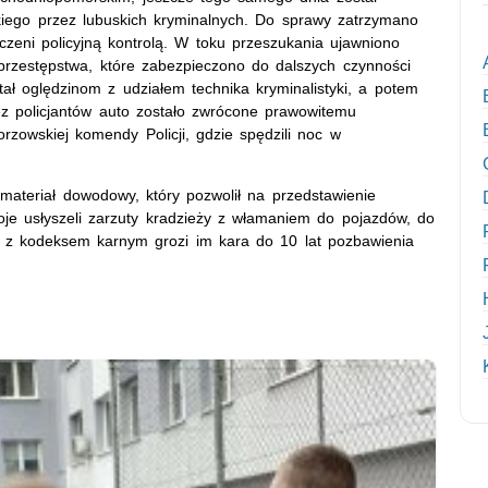
kiego przez lubuskich kryminalnych. Do sprawy zatrzymano
eni policyjną kontrolą. W toku przeszukania ujawniono
przestępstwa, które zabezpieczono do dalszych czynności
ł oględzinom z udziałem technika kryminalistyki, a potem
ez policjantów auto zostało zwrócone prawowitemu
orzowskiej komendy Policji, gdzie spędzili noc w
materiał dowodowy, który pozwolił na przedstawienie
e usłyszeli zarzuty kradzieży z włamaniem do pojazdów, do
ie z kodeksem karnym grozi im kara do 10 lat pozbawienia