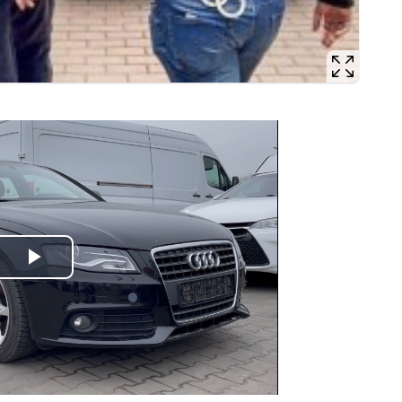
Odtwórz
wideo