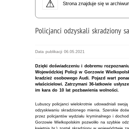
Strona znajduje się w archiwu
Policjanci odzyskali skradziony
Data publikacji 06.05.2021
Dzięki doświadczeniu i dobremu rozpoznani
Wojewódzkiej Policji w Gorzowie Wielkopol
kradzież osobowego Audi. Pojazd wart ponad
właścicielowi. Zatrzymani 36-latkowie usłysz
im kara do 10 lat pozbawienia wolności.
Lubuscy policjanci wielokrotnie udowadniali swo
odzyskiwaniu skradzionego mienia. Szerokie doś
przez policjantów wydziału kryminalnego i docho
Gorzowie Wielkopolskim pozwoliło na szybkie odz
kwietnia br.) został skradziony w województwie 