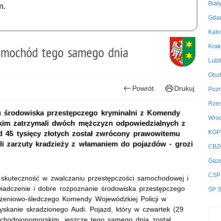
Biał
m.
Gda
Kato
Kra
 samochód tego samego dnia
Lubl
Olsz
Powrót
Drukuj
Poz
Rze
u środowiska przestępczego kryminalni z Komendy
Wro
skim zatrzymali dwóch mężczyzn odpowiedzialnych z
KGP
 45 tysięcy złotych został zwrócony prawowitemu
eli zarzuty kradzieży z włamaniem do pojazdów - grozi
CBZ
Gaze
CSP
ją skuteczność w zwalczaniu przestępczości samochodowej i
wiadczenie i dobre rozpoznanie środowiska przestępczego
SP S
dzeniowo-śledczego Komendy Wojewódzkiej Policji w
yskanie skradzionego Audi. Pojazd, który w czwartek (29
zachodniopomorskim, jeszcze tego samego dnia został