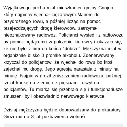
Wyjątkowego pecha miał mieszkaniec gminy Gnojno,
który najpierw wjechał ciężarowym Manem do
przydrożnego rowu, a później licząc na pomoc
przejeżdżających drogą kierowców, zatrzymał
nieoznakowany radiowóz. Policjanci wysiedli z radiowozu
by pomóc będącemu w potrzebie kierowcy i okazało się,
że nie było z nim do końca "dobrze". Mężczyzna miał w
organizmie blisko 3 promile alkoholu. Zdenerwowany
krzyczał do policjantów, że wjechał do rowu bo ktoś
zajechał mu drogę. Jego agresja narastała z minuty na
minutę. Najpierw groził zniszczeniem radiowozu, później
rzucił kurtkę na ziemię i z pięściami ruszył na
policjantów. Tu miarka się przebrała się i funkcjonariusze
zmuszeni byli obezwładnić nerwowego kierowcę.
Dzisiaj mężczyzna będzie doprowadzany do prokuratury.
Grozi mu do 3 lat pozbawienia wolności.