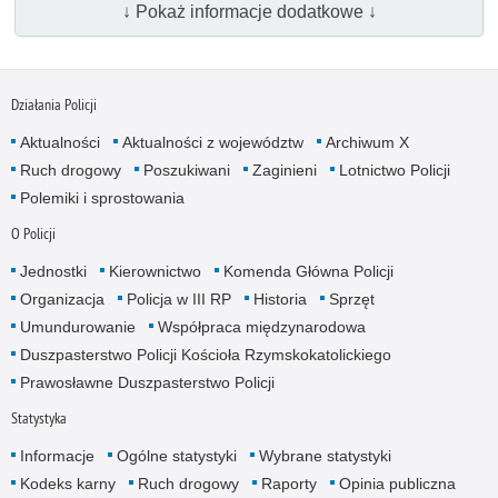
↓ Pokaż informacje dodatkowe ↓
Działania Policji
Aktualności
Aktualności z województw
Archiwum X
Ruch drogowy
Poszukiwani
Zaginieni
Lotnictwo Policji
Polemiki i sprostowania
O Policji
Jednostki
Kierownictwo
Komenda Główna Policji
Organizacja
Policja w III RP
Historia
Sprzęt
Umundurowanie
Współpraca międzynarodowa
Duszpasterstwo Policji Kościoła Rzymskokatolickiego
Prawosławne Duszpasterstwo Policji
Statystyka
Informacje
Ogólne statystyki
Wybrane statystyki
Kodeks karny
Ruch drogowy
Raporty
Opinia publiczna