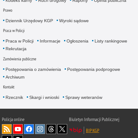
Kodeks karny
Ruch drogowy
Raporty
Opinia publiczna
Prawo
Dziennik Urzędowy KGP
Wyroki sądowe
Praca w Policji
Praca w Policji
Informacje
Ogłoszenia
Listy rankingowe
Rekrutacja
Zamówienia publiczne
Postępowania o zamówienia
Postępowania podprogowe
Archiwum
Kontakt
Rzecznik
Skargi i wnioski
Sprawy weteranów
Policja
online
Biuletyn Informacji Publicznej
BIP KGP