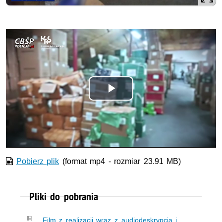
Odtwórz
wideo
Pobierz plik
(format mp4 - rozmiar 23.91 MB)
Pliki do pobrania
Film z realizacji wraz z audiodeskrypcją i