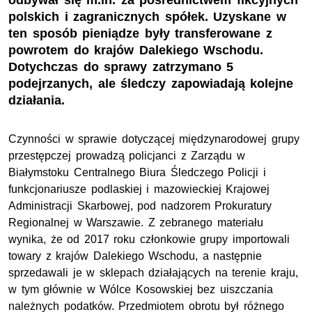
odbywał się m.in. za pośrednictwem fikcyjnych
polskich i zagranicznych spółek. Uzyskane w
ten sposób pieniądze były transferowane z
powrotem do krajów Dalekiego Wschodu.
Dotychczas do sprawy zatrzymano 5
podejrzanych, ale śledczy zapowiadają kolejne
działania.
Czynności w sprawie dotyczącej międzynarodowej grupy
przestępczej prowadzą policjanci z Zarządu w
Białymstoku Centralnego Biura Śledczego Policji i
funkcjonariusze podlaskiej i mazowieckiej Krajowej
Administracji Skarbowej, pod nadzorem Prokuratury
Regionalnej w Warszawie. Z zebranego materiału
wynika, że od 2017 roku członkowie grupy importowali
towary z krajów Dalekiego Wschodu, a następnie
sprzedawali je w sklepach działających na terenie kraju,
w tym głównie w Wólce Kosowskiej bez uiszczania
należnych podatków. Przedmiotem obrotu był różnego