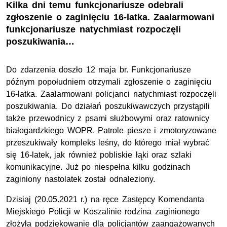
Kilka dni temu funkcjonariusze odebrali
zgłoszenie o zaginięciu 16-latka. Zaalarmowani
funkcjonariusze natychmiast rozpoczęli
poszukiwania…
Do zdarzenia doszło 12 maja br. Funkcjonariusze
późnym popołudniem otrzymali zgłoszenie o zaginięciu
16-latka. Zaalarmowani policjanci natychmiast rozpoczęli
poszukiwania. Do działań poszukiwawczych przystąpili
także przewodnicy z psami służbowymi oraz ratownicy
białogardzkiego WOPR. Patrole piesze i zmotoryzowane
przeszukiwały kompleks leśny, do którego miał wybrać
się 16-latek, jak również pobliskie łąki oraz szlaki
komunikacyjne. Już po niespełna kilku godzinach
zaginiony nastolatek został odnaleziony.
Dzisiaj (20.05.2021 r.) na ręce Zastępcy Komendanta
Miejskiego Policji w Koszalinie rodzina zaginionego
złożyła podziękowanie dla policjantów zaangażowanych