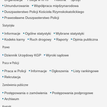
Umundurowanie
Współpraca międzynarodowa
Duszpasterstwo Policji Kościoła Rzymskokatolickiego
Prawosławne Duszpasterstwo Policji
Statystyka
Informacje
Ogólne statystyki
Wybrane statystyki
Kodeks karny
Ruch drogowy
Raporty
Opinia publiczna
Prawo
Dziennik Urzędowy KGP
Wyroki sądowe
Praca w Policji
Praca w Policji
Informacje
Ogłoszenia
Listy rankingowe
Rekrutacja
Zamówienia publiczne
Postępowania o zamówienia
Postępowania podprogowe
Archiwum
Kontakt