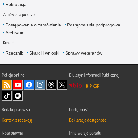
Rekrutacja
Zamówienia publiczne
Postępowania o zamówienia
Postępowania podprogowe
Archiwum
Kontakt
Rzecznik
Skargi i wnioski
Sprawy weteranów
Policja
online
Biuletyn Informacji Publicznej
BIP KGP
Redakcja serwisu
Dostępność
Kontakt z redakcją
Deklaracja dostępności
Nota prawna
Inne wersje portalu