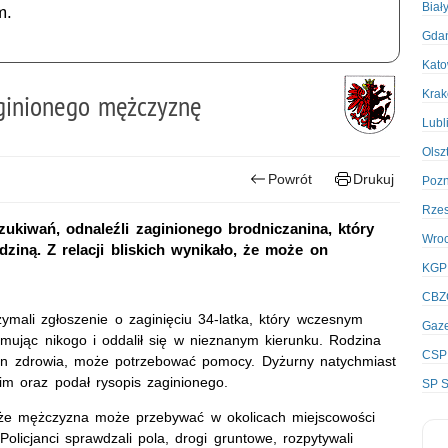
Biał
m.
Gda
Kato
Kra
aginionego mężczyznę
Lubl
Olsz
Powrót
Drukuj
Poz
Rze
zukiwań, odnaleźli zaginionego brodniczanina, który
Wro
ziną. Z relacji bliskich wynikało, że może on
KGP
CBZ
zymali zgłoszenie o zaginięciu 34-latka, który wczesnym
Gaze
rmując nikogo i oddalił się w nieznanym kierunku. Rodzina
CSP
an zdrowia, może potrzebować pomocy. Dyżurny natychmiast
im oraz podał rysopis zaginionego.
SP S
li, że mężczyzna może przebywać w okolicach miejscowości
olicjanci sprawdzali pola, drogi gruntowe, rozpytywali