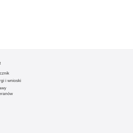
Kradzieże z włamaniem
Kultura
Logistyka, wyposażenie
Materiały wybuchowe
Nagrodzeni policjanci
Napady na banki
Napady na taksówkarzy
t
Napady na tiry
cznik
Nielegalny handel farmaceutykami
gi i wnioski
Nietrzeźwi kierujący
awy
eranów
Nietrzeźwi opiekunowie
Nietrzeźwi pracownicy
Niszczenie mienia
Nowoczesne technologie w pracy Policji
Odpowiedzialność majątkowa Policji