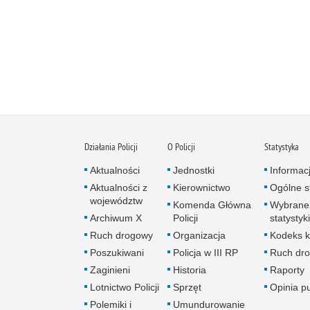
Działania Policji
O Policji
Statystyka
Aktualności
Jednostki
Informac
Aktualności z
Kierownictwo
Ogólne st
województw
Komenda Główna
Wybrane
Archiwum X
Policji
statystyki
Ruch drogowy
Organizacja
Kodeks k
Poszukiwani
Policja w III RP
Ruch dr
Zaginieni
Historia
Raporty
Lotnictwo Policji
Sprzęt
Opinia p
Polemiki i
Umundurowanie