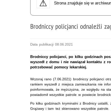
Strona znajduje się w archiwu
Brodniccy policjanci odnaleźli z
Data publikacji 08.06.2021
Brodniccy policjanci, po kilku godzinach pos
wyszedł z domu i nie nawiązał kontaktu z rod
potrzebować pomocy lekarskiej.
Wczoraj rano (7.06.2021) brodniccy policjanci otr
rankiem wyszedł z miejsca zamieszkania nie info
poinformowała, że mężczyzna, ze względu na st
powiadomił wszystkie patrole w powiecie brodnick
Po kilku godzinach kryminalni z Brodnicy ustali
Grążawy i tam też skierowano wszystkie patrole. P