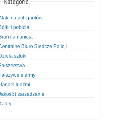
Kategorie
Ataki na policjantów
Bójki i pobicia
Broń i amunicja
Centralne Biuro Śledcze Policji
Dzieła sztuki
Fałszerstwa
Fałszywe alarmy
Handel ludźmi
Jakość i zarządzanie
Kadry
Kobiety w Policji
Korupcja
Kradzież