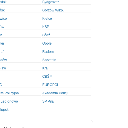
ystok
Bydgoszcz
ńsk
Gorzów Wlkp.
wice
Kielce
ków
KSP
in
Łódź
tyn
Opole
nań
Radom
szów
Szczecin
cław
Kraj
CBŚP
C
EUROPOL
ta Policyjna
Akademia Policji
 Legionowo
SP Piła
łupsk