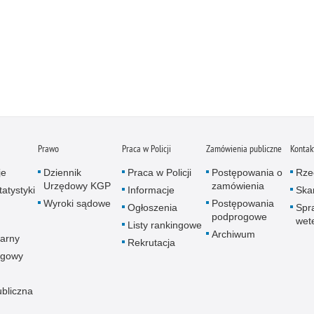
Prawo
Praca w Policji
Zamówienia publiczne
Kontak
je
Dziennik
Praca w Policji
Postępowania o
Rze
Urzędowy KGP
zamówienia
atystyki
Informacje
Skar
Wyroki sądowe
Postępowania
Ogłoszenia
Spr
podprogowe
wet
Listy rankingowe
Archiwum
arny
Rekrutacja
ogowy
ubliczna