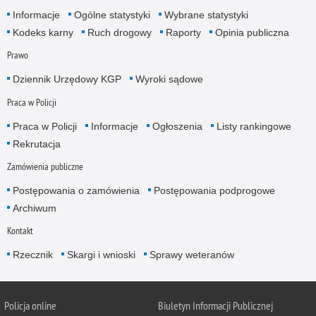
Informacje
Ogólne statystyki
Wybrane statystyki
Kodeks karny
Ruch drogowy
Raporty
Opinia publiczna
Prawo
Dziennik Urzędowy KGP
Wyroki sądowe
Praca w Policji
Praca w Policji
Informacje
Ogłoszenia
Listy rankingowe
Rekrutacja
Zamówienia publiczne
Postępowania o zamówienia
Postępowania podprogowe
Archiwum
Kontakt
Rzecznik
Skargi i wnioski
Sprawy weteranów
Policja
online
Biuletyn Informacji Publicznej