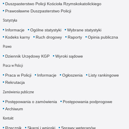
Duszpasterstwo Policji Kościoła Rzymskokatolickiego
Prawosławne Duszpasterstwo Policji
Statystyka
Informacje
Ogólne statystyki
Wybrane statystyki
Kodeks karny
Ruch drogowy
Raporty
Opinia publiczna
Prawo
Dziennik Urzędowy KGP
Wyroki sądowe
Praca w Policji
Praca w Policji
Informacje
Ogłoszenia
Listy rankingowe
Rekrutacja
Zamówienia publiczne
Postępowania o zamówienia
Postępowania podprogowe
Archiwum
Kontakt
Rzecznik
Skargi i wnioski
Sprawy weteranów