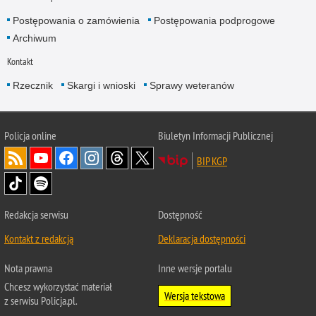
Postępowania o zamówienia
Postępowania podprogowe
Archiwum
Kontakt
Rzecznik
Skargi i wnioski
Sprawy weteranów
Policja
online
Biuletyn Informacji Publicznej
BIP KGP
Redakcja serwisu
Dostępność
Kontakt z redakcją
Deklaracja dostępności
Nota prawna
Inne wersje portalu
Chcesz wykorzystać materiał
Wersja tekstowa
z serwisu Policja.pl.