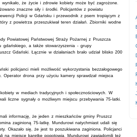
wynikało, że życie i zdrowie kobiety może być zagrożone.
wano znaczne siły i środki. Policjantów z powiatu
wencji Policji w Gdańsku i przewodnik z psem tropiącym z
tóry z powietrza przeszukiwał teren działań. Zbiorniki wodne
ndy Powiatowej Państwowej Straży Pożarnej z Pruszcza
tu gdańskiego, a także stowarzyszenia - grupy
szcz Gdański. Łącznie w działaniach brało udział blisko 200
ski policjanci mieli możliwość wykorzystania bezzałogowego
u. Operator drona przy użyciu kamery sprawdzał miejsca
iu kobiety w mediach tradycyjnych i społecznościowych. W
ali liczne sygnały o możliwym miejscu przebywania 75-latki.
ymali informację, że jeden z mieszkańców gminy Pruszcz
mina zaginioną 75-latkę. Mundurowi natychmiast udali się
y. Okazało się, że jest to poszukiwana zaginiona. Policjanci
ali na miejsce karetkę pogotowia. Mundurowi zawiadomili też