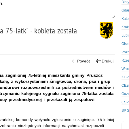
Biał
m.
Gda
Kato
Kra
a 75-latki - kobieta została
Lubl
Olsz
Poz
Rze
Powrót
Drukuj
Wro
a zaginionej 75-letniej mieszkanki gminy Pruszcz
KGP
skalę, z wykorzystaniem śmigłowca, drona, psa i grup
CBZ
mundurowi rozpowszechnili za pośrednictwem mediów i
trzymaniu kolejnego sygnału zaginiona 75-latka została
Gaze
omocy przedmedycznej i przekazali ją zespołowi
CSP
SP S
ańskiej komendy wpłynęło zgłoszenie o zaginięciu 75-letniej
zebraniu niezbędnych informacji natychmiast rozpoczęli