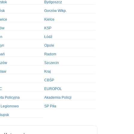
ystok
Bydgoszcz
ńsk
Gorzów Wlkp.
wice
Kielce
ków
KSP
in
Łódź
tyn
Opole
nań
Radom
szów
Szczecin
cław
Kraj
CBŚP
C
EUROPOL
ta Policyjna
Akademia Policji
 Legionowo
SP Piła
łupsk