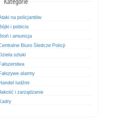
Kategorie
Ataki na policjantów
Bójki i pobicia
Broń i amunicja
Centralne Biuro Śledcze Policji
Dzieła sztuki
Fałszerstwa
Fałszywe alarmy
Handel ludźmi
Jakość i zarządzanie
Kadry
Kobiety w Policji
Korupcja
Kradzież