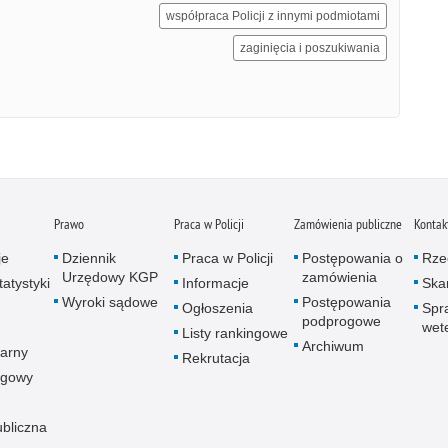
współpraca Policji z innymi podmiotami
zaginięcia i poszukiwania
Prawo
Praca w Policji
Zamówienia publiczne
Kontak
je
Dziennik
Praca w Policji
Postępowania o
Rze
Urzędowy KGP
zamówienia
atystyki
Informacje
Skar
Wyroki sądowe
Postępowania
Ogłoszenia
Spr
podprogowe
wet
Listy rankingowe
Archiwum
arny
Rekrutacja
ogowy
ubliczna