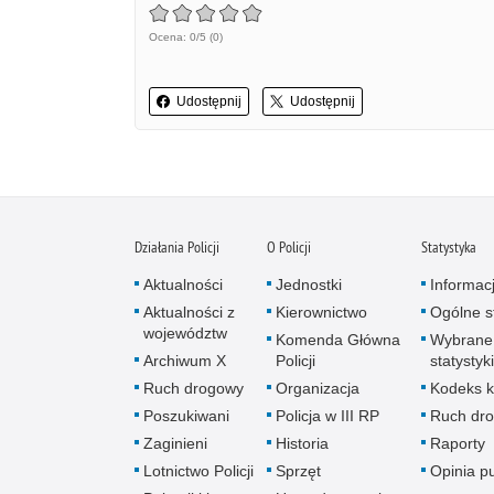
Ocena: 0/5 (0)
Udostępnij
Udostępnij
Działania Policji
O Policji
Statystyka
Aktualności
Jednostki
Informac
Aktualności z
Kierownictwo
Ogólne st
województw
Komenda Główna
Wybrane
Archiwum X
Policji
statystyki
Ruch drogowy
Organizacja
Kodeks k
Poszukiwani
Policja w III RP
Ruch dr
Zaginieni
Historia
Raporty
Lotnictwo Policji
Sprzęt
Opinia p