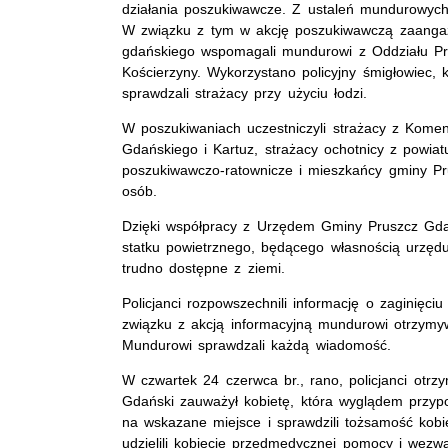
działania poszukiwawcze. Z ustaleń mundurowych 
W związku z tym w akcję poszukiwawczą zaangażo
gdańskiego wspomagali mundurowi z Oddziału Pre
Kościerzyny. Wykorzystano policyjny śmigłowiec, k
sprawdzali strażacy przy użyciu łodzi.
W poszukiwaniach uczestniczyli strażacy z Kome
Gdańskiego i Kartuz, strażacy ochotnicy z powia
poszukiwawczo-ratownicze i mieszkańcy gminy Pru
osób.
Dzięki współpracy z Urzędem Gminy Pruszcz Gdań
statku powietrznego, będącego własnością urzęd
trudno dostępne z ziemi.
Policjanci rozpowszechnili informację o zaginięc
związku z akcją informacyjną mundurowi otrzymyw
Mundurowi sprawdzali każdą wiadomość.
W czwartek 24 czerwca br., rano, policjanci otrz
Gdański zauważył kobietę, która wyglądem przypo
na wskazane miejsce i sprawdzili tożsamość kobiet
udzielili kobiecie przedmedycznej pomocy i wezw