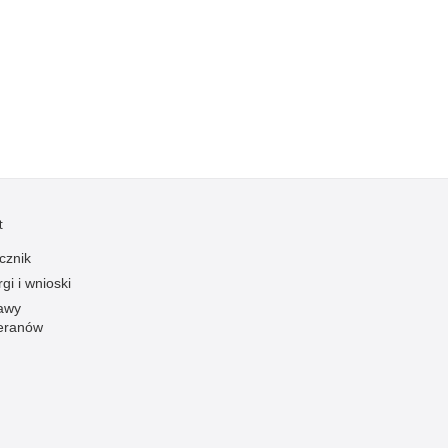
Ruch Drogowy
Samobójstwa
Sport
Stalking
Statystyka
Szkolenia i ćwiczenia
Terroryzm
t
Unia Europejska
cznik
Uprowadzenia
gi i wnioski
Uroczystości
awy
eranów
Utonięcia
Współpraca międzynarodowa
Współpraca Policji z innymi podmiotami
Wykroczenia