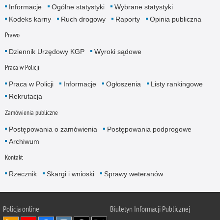
Informacje
Ogólne statystyki
Wybrane statystyki
Kodeks karny
Ruch drogowy
Raporty
Opinia publiczna
Prawo
Dziennik Urzędowy KGP
Wyroki sądowe
Praca w Policji
Praca w Policji
Informacje
Ogłoszenia
Listy rankingowe
Rekrutacja
Zamówienia publiczne
Postępowania o zamówienia
Postępowania podprogowe
Archiwum
Kontakt
Rzecznik
Skargi i wnioski
Sprawy weteranów
Policja
online
Biuletyn Informacji Publicznej