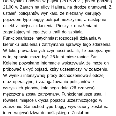
Do wypadku doszło w piątek (25.06.2021) przed godziną
21.00 w Żarach na ulicy Hallera, na drodze gruntowej. Z
ustaleń policjantów wynikało, że nieznany kierujący
pojazdem typu buggy potrącił mężczyznę, a następnie
uciekł z miejsca zdarzenia. Pieszy z obrażeniami
zagrażającymi jego życiu trafił do szpitala.
Funkcjonariusze natychmiast rozpoczęli działania w
kierunku ustalenia i zatrzymania sprawcy tego zdarzenia.
W toku prowadzonych czynności ustalili, że podejrzanym
w tej sprawie może być 26-letni mieszkaniec Żar.
Kolejne pozyskane informacje wskazywały, że może on
próbować ukryć pojazd, który uczestniczył w zdarzeniu.
W wyniku intensywnej pracy dochodzeniowo-śledczej
oraz operacyjnej i zaangażowaniu policjantów z
wszystkich pionów, kolejnego dnia (26 czerwca)
mężczyzna został zatrzymany. Funkcjonariusze ustalili
również miejsce ukrycia pojazdu uczestniczącego w
zdarzeniu. Samochód typu buggy wywieziony został na
teren województwa dolnośląskiego. Został on