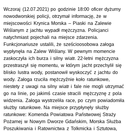
Wczoraj (12.07.2021) po godzinie 18:00 oficer dyżurny
nowodworskiej policji, otrzymał informację, że w
miejscowości Krynica Morska – Piaski na Zalewie
Wiślanym z jachtu wypadł mężczyzna. Policjanci
natychmiast pojechali na miejsce zdarzenia.
Funkcjonariusze ustalili, że sześcioosobowa załoga
wypłynęła na Zalew Wiślany. W pewnym momencie
zaskoczyła ich burza i silny wiatr. 22-letni mężczyzna
przestraszył się momentu, w którym jacht przechylił się
blisko lustra wody, postanowił wyskoczyć z jachtu do
wody. Załoga rzuciła mężczyźnie koło ratunkowe,
niestety z uwagi na silny wiatr i fale nie mogli utrzymać
go na linie, po jakimś czasie stracili mężczyznę z pola
widzenia. Załoga wystrzeliła race, po czym powiadomiła
służby ratunkowe. Na miejsce przypłynęły służby
ratunkowe: Komenda Powiatowa Państwowej Straży
Pożarnej w Nowym Dworze Gdańskim, Morska Służba
Poszukiwania i Ratownictwa z Tolkmicka i Sztutowa,