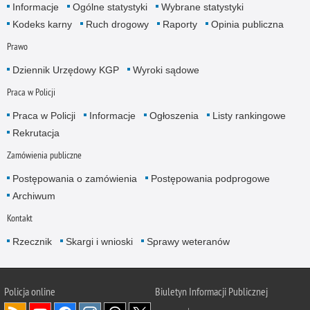
Informacje
Ogólne statystyki
Wybrane statystyki
Kodeks karny
Ruch drogowy
Raporty
Opinia publiczna
Prawo
Dziennik Urzędowy KGP
Wyroki sądowe
Praca w Policji
Praca w Policji
Informacje
Ogłoszenia
Listy rankingowe
Rekrutacja
Zamówienia publiczne
Postępowania o zamówienia
Postępowania podprogowe
Archiwum
Kontakt
Rzecznik
Skargi i wnioski
Sprawy weteranów
Policja
online
Biuletyn Informacji Publicznej