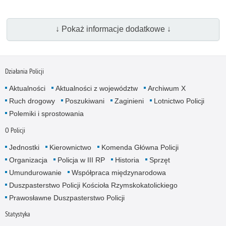
↓ Pokaż informacje dodatkowe ↓
Działania Policji
Aktualności
Aktualności z województw
Archiwum X
Ruch drogowy
Poszukiwani
Zaginieni
Lotnictwo Policji
Polemiki i sprostowania
O Policji
Jednostki
Kierownictwo
Komenda Główna Policji
Organizacja
Policja w III RP
Historia
Sprzęt
Umundurowanie
Współpraca międzynarodowa
Duszpasterstwo Policji Kościoła Rzymskokatolickiego
Prawosławne Duszpasterstwo Policji
Statystyka