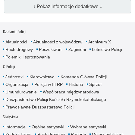
↓ Pokaż informacje dodatkowe ↓
Działania Policji
Aktualności
Aktualności z województw
Archiwum X
Ruch drogowy
Poszukiwani
Zaginieni
Lotnictwo Policji
Polemiki i sprostowania
O Policji
Jednostki
Kierownictwo
Komenda Główna Policji
Organizacja
Policja w III RP
Historia
Sprzęt
Umundurowanie
Współpraca międzynarodowa
Duszpasterstwo Policji Kościoła Rzymskokatolickiego
Prawosławne Duszpasterstwo Policji
Statystyka
Informacje
Ogólne statystyki
Wybrane statystyki
Kodeks karny
Ruch drogowy
Raporty
Opinia publiczna