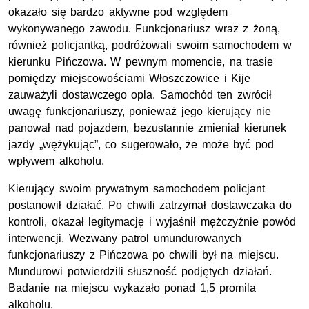
okazało się bardzo aktywne pod względem
wykonywanego zawodu. Funkcjonariusz wraz z żoną,
również policjantką, podróżowali swoim samochodem w
kierunku Pińczowa. W pewnym momencie, na trasie
pomiędzy miejscowościami Włoszczowice i Kije
zauważyli dostawczego opla. Samochód ten zwrócił
uwagę funkcjonariuszy, ponieważ jego kierujący nie
panował nad pojazdem, bezustannie zmieniał kierunek
jazdy „wężykując”, co sugerowało, że może być pod
wpływem alkoholu.
Kierujący swoim prywatnym samochodem policjant
postanowił działać. Po chwili zatrzymał dostawczaka do
kontroli, okazał legitymację i wyjaśnił mężczyźnie powód
interwencji. Wezwany patrol umundurowanych
funkcjonariuszy z Pińczowa po chwili był na miejscu.
Mundurowi potwierdzili słuszność podjętych działań.
Badanie na miejscu wykazało ponad 1,5 promila
alkoholu.