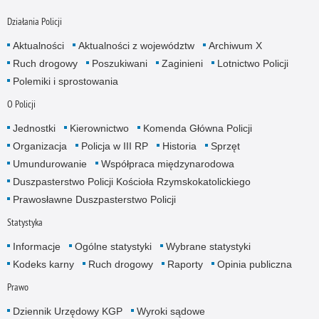
Działania Policji
Aktualności
Aktualności z województw
Archiwum X
Ruch drogowy
Poszukiwani
Zaginieni
Lotnictwo Policji
Polemiki i sprostowania
O Policji
Jednostki
Kierownictwo
Komenda Główna Policji
Organizacja
Policja w III RP
Historia
Sprzęt
Umundurowanie
Współpraca międzynarodowa
Duszpasterstwo Policji Kościoła Rzymskokatolickiego
Prawosławne Duszpasterstwo Policji
Statystyka
Informacje
Ogólne statystyki
Wybrane statystyki
Kodeks karny
Ruch drogowy
Raporty
Opinia publiczna
Prawo
Dziennik Urzędowy KGP
Wyroki sądowe