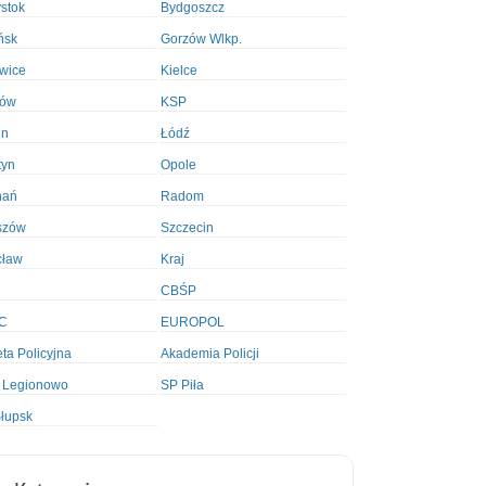
ystok
Bydgoszcz
ńsk
Gorzów Wlkp.
wice
Kielce
ków
KSP
in
Łódź
tyn
Opole
nań
Radom
szów
Szczecin
cław
Kraj
CBŚP
C
EUROPOL
ta Policyjna
Akademia Policji
 Legionowo
SP Piła
łupsk