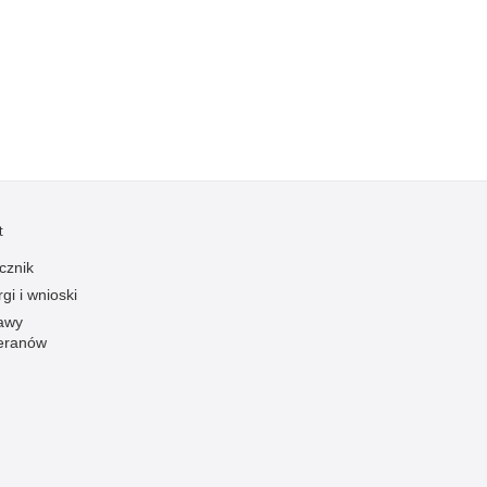
Kradzieże z włamaniem
Kultura
Logistyka, wyposażenie
Materiały wybuchowe
Nagrodzeni policjanci
Napady na banki
Napady na taksówkarzy
t
Napady na tiry
cznik
Nielegalny handel farmaceutykami
gi i wnioski
Nietrzeźwi kierujący
awy
eranów
Nietrzeźwi opiekunowie
Nietrzeźwi pracownicy
Niszczenie mienia
Nowoczesne technologie w pracy Policji
Odpowiedzialność majątkowa Policji