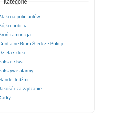
Kategorie
Ataki na policjantów
Bójki i pobicia
Broń i amunicja
Centralne Biuro Śledcze Policji
Dzieła sztuki
Fałszerstwa
Fałszywe alarmy
Handel ludźmi
Jakość i zarządzanie
Kadry
Kobiety w Policji
Korupcja
Kradzież