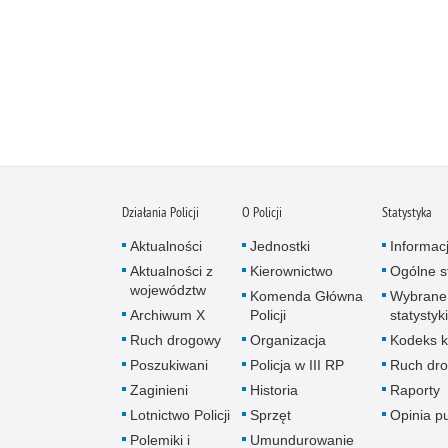
Działania Policji
O Policji
Statystyka
Aktualności
Jednostki
Informac
Aktualności z
Kierownictwo
Ogólne st
województw
Komenda Główna
Wybrane
Archiwum X
Policji
statystyki
Ruch drogowy
Organizacja
Kodeks k
Poszukiwani
Policja w III RP
Ruch dr
Zaginieni
Historia
Raporty
Lotnictwo Policji
Sprzęt
Opinia p
Polemiki i
Umundurowanie