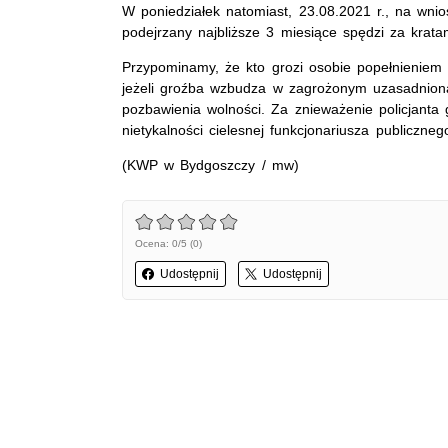
W poniedziałek natomiast, 23.08.2021 r., na wnio
podejrzany najbliższe 3 miesiące spędzi za krata
Przypominamy, że kto grozi osobie popełnieniem 
jeżeli groźba wzbudza w zagrożonym uzasadnioną
pozbawienia wolności. Za znieważenie policjanta 
nietykalności cielesnej funkcjonariusza publiczneg
(KWP w Bydgoszczy / mw)
Ocena: 0/5 (0)
Udostępnij
Udostępnij