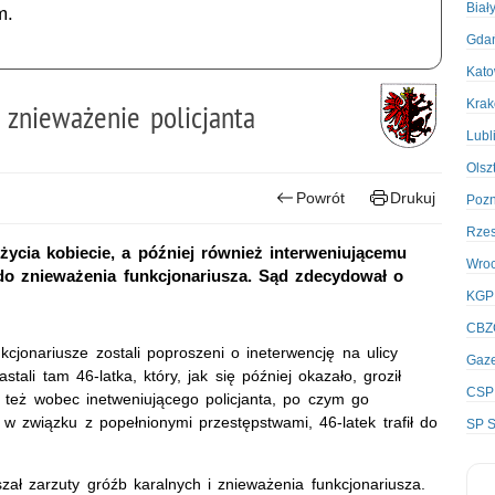
Biał
m.
Gda
Kato
Kra
i znieważenie policjanta
Lubl
Olsz
Powrót
Drukuj
Poz
Rze
ycia kobiecie, a później również interweniującemu
Wro
 do znieważenia funkcjonariusza. Sąd zdecydował o
KGP
CBZ
kcjonariusze zostali poproszeni o ineterwencję na ulicy
Gaze
tali tam 46-latka, który, jak się później okazało, groził
CSP
to też wobec inetweniującego policjanta, po czym go
w związku z popełnionymi przestępstwami, 46-latek trafił do
SP S
zał zarzuty gróźb karalnych i znieważenia funkcjonariusza.