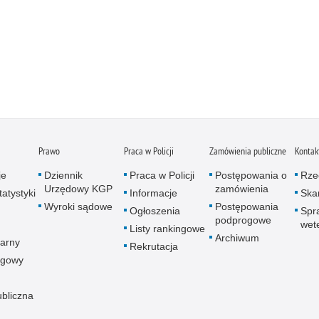
Prawo
Praca w Policji
Zamówienia publiczne
Kontak
je
Dziennik
Praca w Policji
Postępowania o
Rze
Urzędowy KGP
zamówienia
atystyki
Informacje
Skar
Wyroki sądowe
Postępowania
Ogłoszenia
Spr
podprogowe
wet
Listy rankingowe
Archiwum
arny
Rekrutacja
ogowy
ubliczna