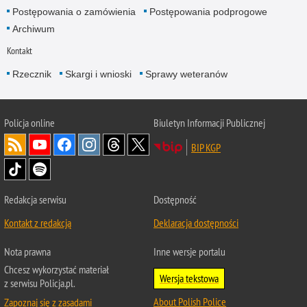
Postępowania o zamówienia
Postępowania podprogowe
Archiwum
Kontakt
Rzecznik
Skargi i wnioski
Sprawy weteranów
Policja
online
Biuletyn Informacji Publicznej
BIP KGP
Redakcja serwisu
Dostępność
Kontakt z redakcją
Deklaracja dostępności
Nota prawna
Inne wersje portalu
Chcesz wykorzystać materiał
Wersja tekstowa
z serwisu Policja.pl.
About Polish Police
Zapoznaj się z zasadami